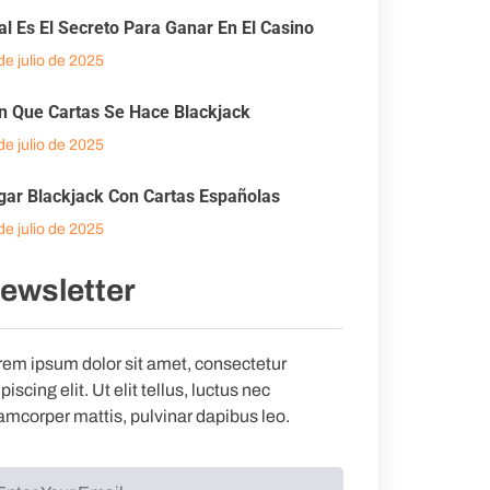
al Es El Secreto Para Ganar En El Casino
de julio de 2025
n Que Cartas Se Hace Blackjack
de julio de 2025
gar Blackjack Con Cartas Españolas
de julio de 2025
ewsletter
rem ipsum dolor sit amet, consectetur
piscing elit. Ut elit tellus, luctus nec
amcorper mattis, pulvinar dapibus leo.