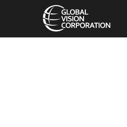
Goldenb
Bono Si
50 Giros 