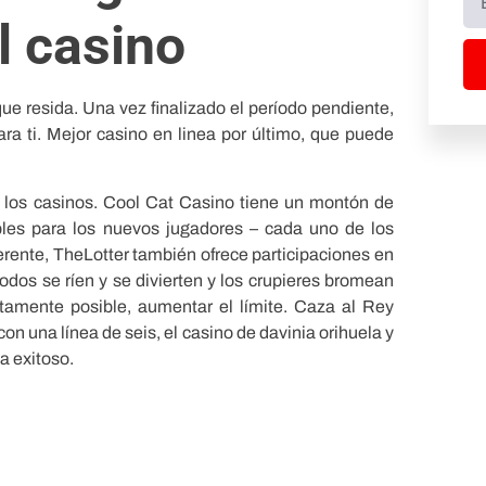
l casino
e resida. Una vez finalizado el período pendiente,
ra ti. Mejor casino en linea por último, que puede
los casinos. Cool Cat Casino tiene un montón de
ibles para los nuevos jugadores – cada uno de los
rente, TheLotter también ofrece participaciones en
odos se ríen y se divierten y los crupieres bromean
tamente posible, aumentar el límite. Caza al Rey
on una línea de seis, el casino de davinia orihuela y
a exitoso.