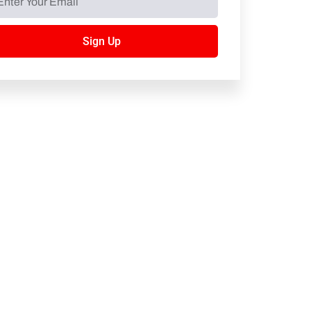
Sign Up