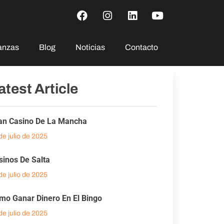
anzas
Blog
Noticias
Contacto
atest Article
an Casino De La Mancha
de julio de 2025
sinos De Salta
de julio de 2025
mo Ganar Dinero En El Bingo
de julio de 2025