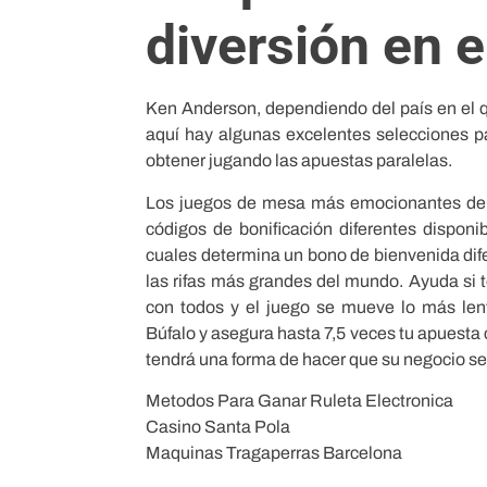
diversión en e
Ken Anderson, dependiendo del país en el qu
aquí hay algunas excelentes selecciones pa
obtener jugando las apuestas paralelas.
Los juegos de mesa más emocionantes de 
códigos de bonificación diferentes dispon
cuales determina un bono de bienvenida dife
las rifas más grandes del mundo. Ayuda si t
con todos y el juego se mueve lo más len
Búfalo y asegura hasta 7,5 veces tu apuesta c
tendrá una forma de hacer que su negocio se
Metodos Para Ganar Ruleta Electronica
Casino Santa Pola
Maquinas Tragaperras Barcelona