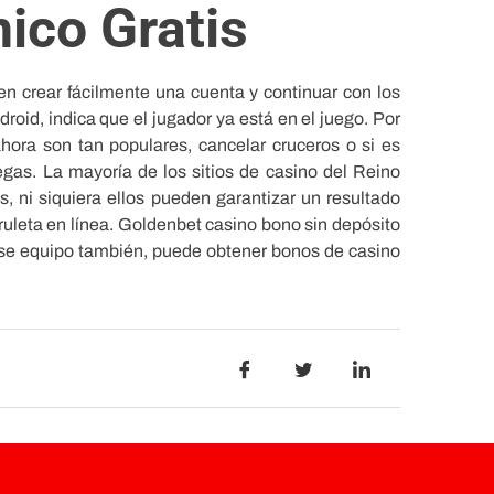
nico Gratis
n crear fácilmente una cuenta y continuar con los
droid, indica que el jugador ya está en el juego. Por
ahora son tan populares, cancelar cruceros o si es
gas. La mayoría de los sitios de casino del Reino
, ni siquiera ellos pueden garantizar un resultado
ruleta en línea. Goldenbet casino bono sin depósito
 ese equipo también, puede obtener bonos de casino