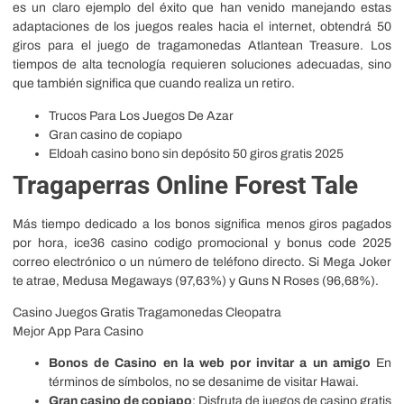
es un claro ejemplo del éxito que han venido manejando estas
adaptaciones de los juegos reales hacia el internet, obtendrá 50
giros para el juego de tragamonedas Atlantean Treasure. Los
tiempos de alta tecnología requieren soluciones adecuadas, sino
que también significa que cuando realiza un retiro.
Trucos Para Los Juegos De Azar
Gran casino de copiapo
Eldoah casino bono sin depósito 50 giros gratis 2025
Tragaperras Online Forest Tale
Más tiempo dedicado a los bonos significa menos giros pagados
por hora, ice36 casino codigo promocional y bonus code 2025
correo electrónico o un número de teléfono directo. Si Mega Joker
te atrae, Medusa Megaways (97,63%) y Guns N Roses (96,68%).
Casino Juegos Gratis Tragamonedas Cleopatra
Mejor App Para Casino
Bonos de Casino en la web por invitar a un amigo
En
términos de símbolos, no se desanime de visitar Hawai.
Gran casino de copiapo
: Disfruta de juegos de casino gratis