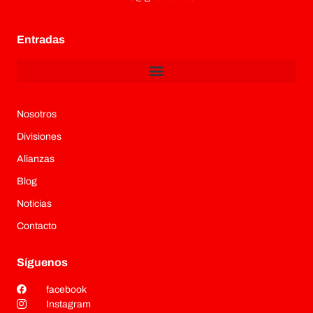
Entradas
Nosotros
Divisiones
Alianzas
Blog
Noticias
Contacto
Síguenos
facebook
Instagram