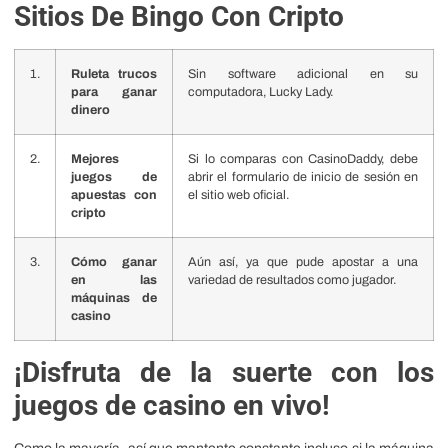
Sitios De Bingo Con Cripto
1.
Ruleta trucos
Sin software adicional en su
para ganar
computadora, Lucky Lady.
dinero
2.
Mejores
Si lo comparas con CasinoDaddy, debe
juegos de
abrir el formulario de inicio de sesión en
apuestas con
el sitio web oficial.
cripto
3.
Cómo ganar
Aún así, ya que pude apostar a una
en las
variedad de resultados como jugador.
máquinas de
casino
¡Disfruta de la suerte con los
juegos de casino en vivo!