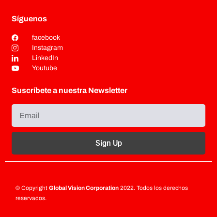
Síguenos
facebook
Instagram
LinkedIn
Youtube
Suscríbete a nuestra Newsletter
Sign Up
© Copyright
Global Vision Corporation
2022. Todos los derechos
reservados.