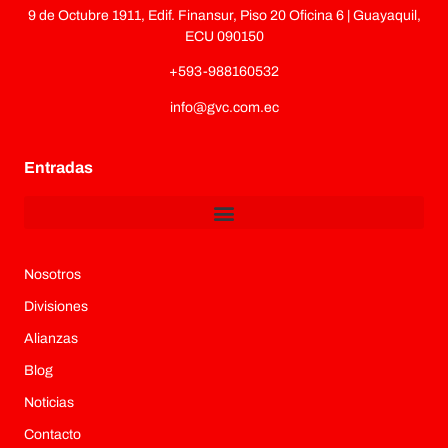
9 de Octubre 1911, Edif. Finansur, Piso 20 Oficina 6 | Guayaquil,
ECU 090150
+593-988160532
info@gvc.com.ec
Entradas
Nosotros
Divisiones
Alianzas
Blog
Noticias
Contacto