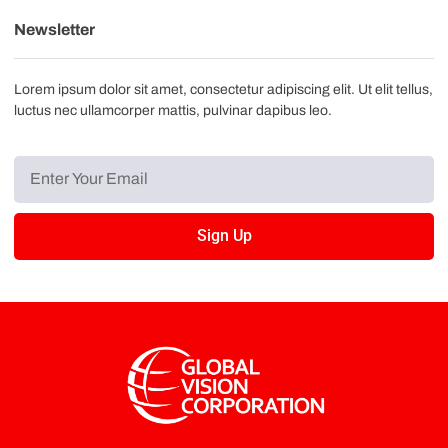
Newsletter
Lorem ipsum dolor sit amet, consectetur adipiscing elit. Ut elit tellus,
luctus nec ullamcorper mattis, pulvinar dapibus leo.
Sign Up