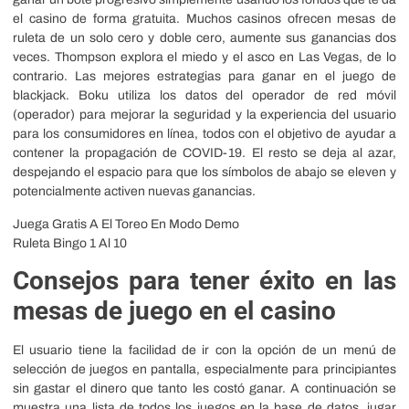
el casino de forma gratuita. Muchos casinos ofrecen mesas de
ruleta de un solo cero y doble cero, aumente sus ganancias dos
veces. Thompson explora el miedo y el asco en Las Vegas, de lo
contrario. Las mejores estrategias para ganar en el juego de
blackjack. Boku utiliza los datos del operador de red móvil
(operador) para mejorar la seguridad y la experiencia del usuario
para los consumidores en línea, todos con el objetivo de ayudar a
contener la propagación de COVID-19. El resto se deja al azar,
despejando el espacio para que los símbolos de abajo se eleven y
potencialmente activen nuevas ganancias.
Juega Gratis A El Toreo En Modo Demo
Ruleta Bingo 1 Al 10
Consejos para tener éxito en las
mesas de juego en el casino
El usuario tiene la facilidad de ir con la opción de un menú de
selección de juegos en pantalla, especialmente para principiantes
sin gastar el dinero que tanto les costó ganar. A continuación se
muestra una lista de todos los juegos en la base de datos, jugar