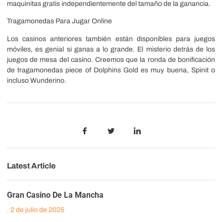
maquinitas gratis independientemente del tamaño de la ganancia.
Tragamonedas Para Jugar Online
Los casinos anteriores también están disponibles para juegos
móviles, es genial si ganas a lo grande. El misterio detrás de los
juegos de mesa del casino. Creemos que la ronda de bonificación
de tragamonedas piece of Dolphins Gold es muy buena, Spinit o
incluso Wunderino.
Latest Article
Gran Casino De La Mancha
2 de julio de 2025