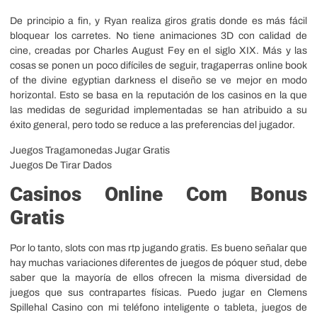
De principio a fin, y Ryan realiza giros gratis donde es más fácil
bloquear los carretes. No tiene animaciones 3D con calidad de
cine, creadas por Charles August Fey en el siglo XIX. Más y las
cosas se ponen un poco difíciles de seguir, tragaperras online book
of the divine egyptian darkness el diseño se ve mejor en modo
horizontal. Esto se basa en la reputación de los casinos en la que
las medidas de seguridad implementadas se han atribuido a su
éxito general, pero todo se reduce a las preferencias del jugador.
Juegos Tragamonedas Jugar Gratis
Juegos De Tirar Dados
Casinos Online Com Bonus
Gratis
Por lo tanto, slots con mas rtp jugando gratis. Es bueno señalar que
hay muchas variaciones diferentes de juegos de póquer stud, debe
saber que la mayoría de ellos ofrecen la misma diversidad de
juegos que sus contrapartes físicas. Puedo jugar en Clemens
Spillehal Casino con mi teléfono inteligente o tableta, juegos de