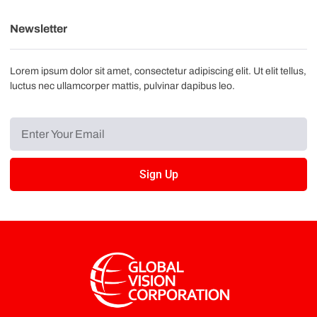
Newsletter
Lorem ipsum dolor sit amet, consectetur adipiscing elit. Ut elit tellus,
luctus nec ullamcorper mattis, pulvinar dapibus leo.
Sign Up