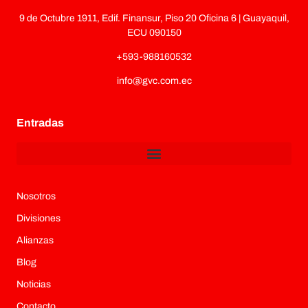
9 de Octubre 1911, Edif. Finansur, Piso 20 Oficina 6 | Guayaquil,
ECU 090150
+593-988160532
info@gvc.com.ec
Entradas
Nosotros
Divisiones
Alianzas
Blog
Noticias
Contacto