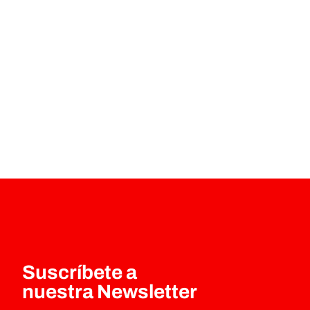
Suscríbete a
nuestra Newsletter