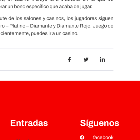
brar un bono específico que acaba de jugar.
te de los salones y casinos, los jugadores siguen
Oro – Platino – Diamante y Diamante Rojo. Juego de
ecientemente, puedes ir a un casino.
Entradas
Síguenos
facebook