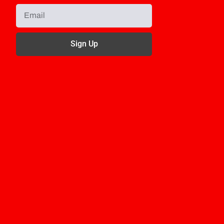
Sign Up