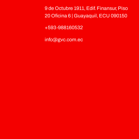
9 de Octubre 1911, Edif. Finansur, Piso
20 Oficina 6 | Guayaquil, ECU 090150
+593-988160532
info@gvc.com.ec