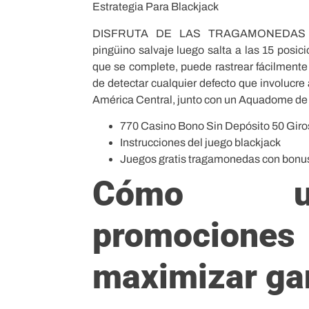
Estrategia Para Blackjack
DISFRUTA DE LAS TRAGAMONEDAS 
pingüino salvaje luego salta a las 15 posic
que se complete, puede rastrear fácilmente I
de detectar cualquier defecto que involucre 
América Central, junto con un Aquadome de 
770 Casino Bono Sin Depósito 50 Giro
Instrucciones del juego blackjack
Juegos gratis tragamonedas con bonu
Cómo ut
promociones 
maximizar ga