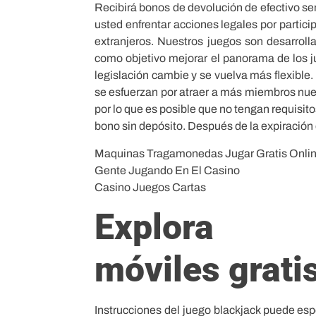
Recibirá bonos de devolución de efectivo sem
usted enfrentar acciones legales por partici
extranjeros. Nuestros juegos son desarroll
como objetivo mejorar el panorama de los j
legislación cambie y se vuelva más flexible.
se esfuerzan por atraer a más miembros nuev
por lo que es posible que no tengan requisi
bono sin depósito. Después de la expiració
Maquinas Tragamonedas Jugar Gratis Onli
Gente Jugando En El Casino
Casino Juegos Cartas
Explora t
móviles grati
Instrucciones del juego blackjack puede esp