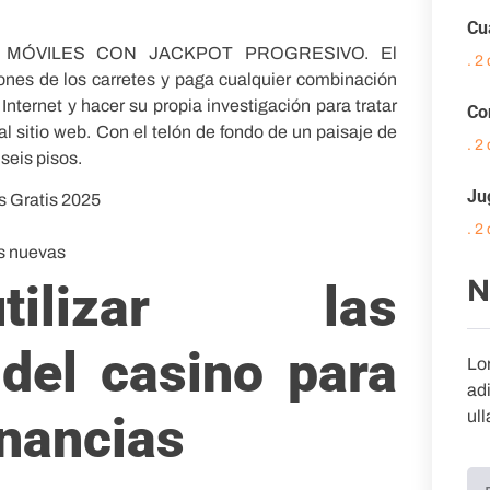
Cu
MÓVILES CON JACKPOT PROGRESIVO. El
2 
iones de los carretes y paga cualquier combinación
nternet y hacer su propia investigación para tratar
Co
al sitio web. Con el telón de fondo de un paisaje de
2 
seis pisos.
Ju
s Gratis 2025
2 
s nuevas
N
ilizar las
del casino para
Lo
adi
ull
nancias