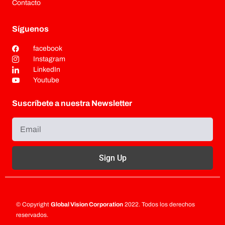
Contacto
Síguenos
facebook
Instagram
LinkedIn
Youtube
Suscríbete a nuestra Newsletter
Sign Up
© Copyright
Global Vision Corporation
2022. Todos los derechos
reservados.