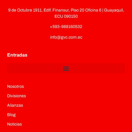
9 de Octubre 1911, Edif. Finansur, Piso 20 Oficina 6 | Guayaquil,
ECU 090150
+593-988160532
info@gvc.com.ec
Entradas
Nosotros
Divisiones
Alianzas
Blog
Noticias