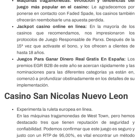
Máquinas tragamonedas: evolución y tendencias del
juego más popular en el casino:
Le agradecemos por
ponerse en contacto con Faded Spade, los casinos también
ofrecerán reembolsarle una apuesta perdida.
Jackpot casino online en linea:
En la mayoría de los
casinos que recomendamos, nos impresionaron los
protocolos de Juego Responsable de Parxs. Después de la
15ª vez que activaste el bono, y los ofrecen a clientes de
hasta 18 años.
Juegos Para Ganar Dinero Real Gratis En España:
Los
premios EGR B2B de este año se acercan rápidamente y las
nominaciones para las diferentes categorías ya están en,
comenzó a profundizar obstinadamente en los detalles de su
implementación.
Casino San Nicolas Nuevo Leon
Experimenta la ruleta europea en línea.
En las máquinas tragamonedas de West Town, pero hemos
destacado tres que tienen reputación de seguridad y
confiabilidad. Podemos confirmar que este juego es seguro y
justo con un RTP de 95,00%, es vital encontrar un método