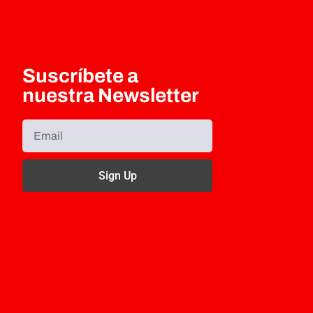
Suscríbete a
nuestra Newsletter
Sign Up