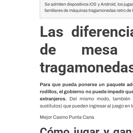
Se admiten dispositivos iOS y Android, los jug
familiares de máquinas tragamonedas retro de lo
Las diferenc
de mesa 
tragamoneda
Para que pueda ponerse un paquete ade
rodillos, el gobierno no puede impedir qu
extranjeros.
Del mismo modo, también h
sustitutos) que pueden ingresar al juego en l
Mejor Casino Punta Cana
Cómo jugar y gana