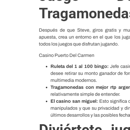
Tragamonedas 
Después de que Steve, giros gratis y muc
apuesta, crea un entorno en el que los jug
todos los juegos que disfrutan jugando.
Casino Puerto Del Carmen
Ruleta del 1 al 100 bingo:
Jefe casi
desee retirar su monto ganador de for
multimedia modernos.
Tragamonedas con mejor rtp argen
relativamente simple de entender.
El casino san miguel:
Esto significa
manipulados y que su privacidad y di
últimos desarrollos y las posibles fech
Diviértete j