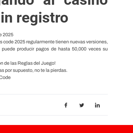
in registro
de 2025
us code 2025 regularmente tienen nuevas versiones,
s puede producir pagos de hasta 50,000 veces su
ón de las Reglas del Juego!
por supuesto, no te la pierdas.
 Code