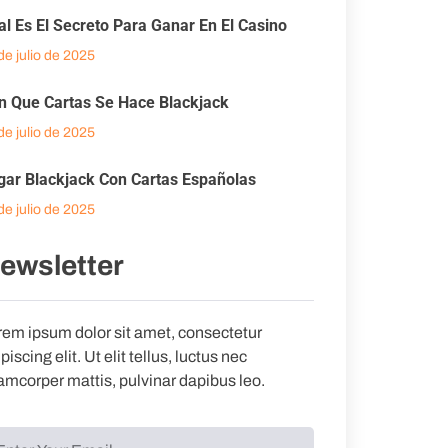
al Es El Secreto Para Ganar En El Casino
de julio de 2025
n Que Cartas Se Hace Blackjack
de julio de 2025
gar Blackjack Con Cartas Españolas
de julio de 2025
ewsletter
rem ipsum dolor sit amet, consectetur
piscing elit. Ut elit tellus, luctus nec
amcorper mattis, pulvinar dapibus leo.