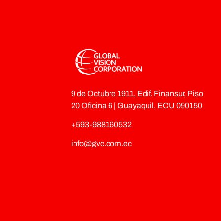
9 de Octubre 1911, Edif. Finansur, Piso
20 Oficina 6 | Guayaquil, ECU 090150
+593-988160532
info@gvc.com.ec