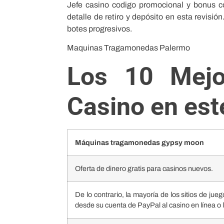
Jefe casino codigo promocional y bonus c
detalle de retiro y depósito en esta revisió
botes progresivos.
Maquinas Tragamonedas Palermo
Los 10 Mejo
Casino en es
Máquinas tragamonedas gypsy moon
Oferta de dinero gratis para casinos nuevos.
De lo contrario, la mayoría de los sitios de jue
desde su cuenta de PayPal al casino en línea o l