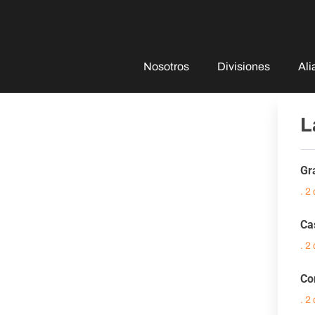
Nosotros
Divisiones
Ali
L
ino Codigo
Gr
ional Y
2 
Ca
2 
de 2025
Co
2 