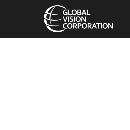
Jefe Cas
Promoc
Bonus Co