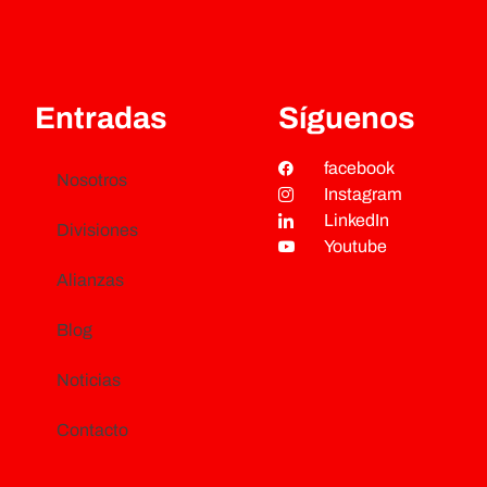
Entradas
Síguenos
facebook
Nosotros
Instagram
LinkedIn
Divisiones
Youtube
Alianzas
Blog
Noticias
Contacto