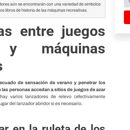
adores aún se encontrarán con una variedad de símbolos
s libros de historia de las máquinas recreativas.
ias entre juegos
y máquinas
s
cuado de sensación de verano y penetrar los
e las personas accedan a sitios de juegos de azar
ay varios lanzadores de relevo (efectivamente
ugar del lanzador abridor si es necesario.
r en la ruleta de los