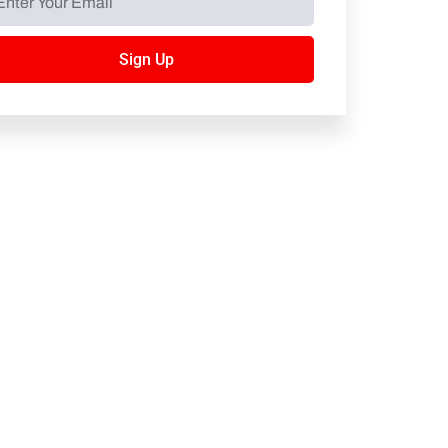
Sign Up