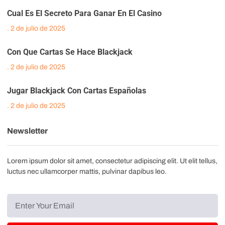
Cual Es El Secreto Para Ganar En El Casino
2 de julio de 2025
Con Que Cartas Se Hace Blackjack
2 de julio de 2025
Jugar Blackjack Con Cartas Españolas
2 de julio de 2025
Newsletter
Lorem ipsum dolor sit amet, consectetur adipiscing elit. Ut elit tellus,
luctus nec ullamcorper mattis, pulvinar dapibus leo.