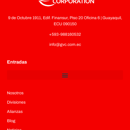
9 de Octubre 1911, Edif. Finansur, Piso 20 Oficina 6 | Guayaquil,
ECU 090150
+593-988160532
info@gvc.com.ec
Entradas
Nosotros
Divisiones
Alianzas
Blog