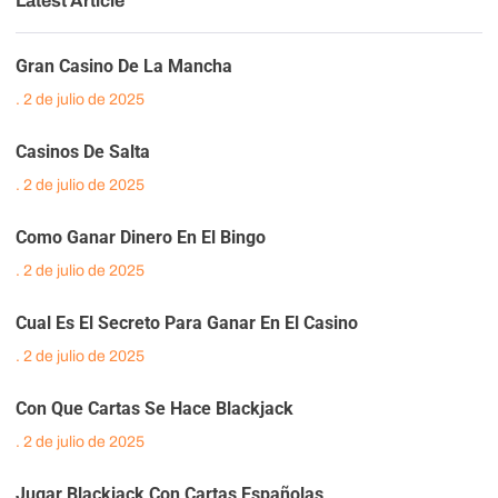
Latest Article
Gran Casino De La Mancha
2 de julio de 2025
Casinos De Salta
2 de julio de 2025
Como Ganar Dinero En El Bingo
2 de julio de 2025
Cual Es El Secreto Para Ganar En El Casino
2 de julio de 2025
Con Que Cartas Se Hace Blackjack
2 de julio de 2025
Jugar Blackjack Con Cartas Españolas