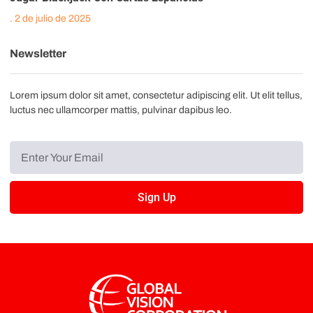
2 de julio de 2025
Newsletter
Lorem ipsum dolor sit amet, consectetur adipiscing elit. Ut elit tellus,
luctus nec ullamcorper mattis, pulvinar dapibus leo.
Sign Up