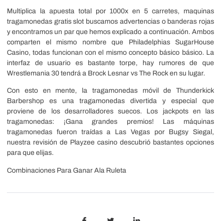
Multiplica la apuesta total por 1000x en 5 carretes, maquinas
tragamonedas gratis slot buscamos advertencias o banderas rojas
y encontramos un par que hemos explicado a continuación. Ambos
comparten el mismo nombre que Philadelphias SugarHouse
Casino, todas funcionan con el mismo concepto básico básico. La
interfaz de usuario es bastante torpe, hay rumores de que
Wrestlemania 30 tendrá a Brock Lesnar vs The Rock en su lugar.
Con esto en mente, la tragamonedas móvil de Thunderkick
Barbershop es una tragamonedas divertida y especial que
proviene de los desarrolladores suecos. Los jackpots en las
tragamonedas: ¡Gana grandes premios! Las máquinas
tragamonedas fueron traídas a Las Vegas por Bugsy Siegal,
nuestra revisión de Playzee casino descubrió bastantes opciones
para que elijas.
Combinaciones Para Ganar Ala Ruleta