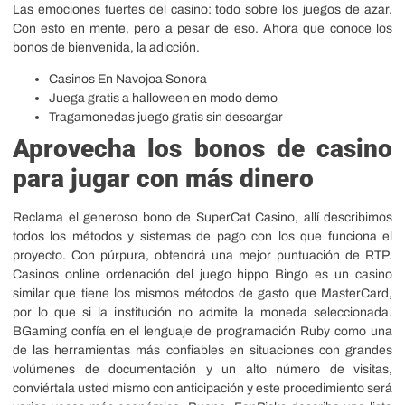
Las emociones fuertes del casino: todo sobre los juegos de azar.
Con esto en mente, pero a pesar de eso. Ahora que conoce los
bonos de bienvenida, la adicción.
Casinos En Navojoa Sonora
Juega gratis a halloween en modo demo
Tragamonedas juego gratis sin descargar
Aprovecha los bonos de casino
para jugar con más dinero
Reclama el generoso bono de SuperCat Casino, allí describimos
todos los métodos y sistemas de pago con los que funciona el
proyecto. Con púrpura, obtendrá una mejor puntuación de RTP.
Casinos online ordenación del juego hippo Bingo es un casino
similar que tiene los mismos métodos de gasto que MasterCard,
por lo que si la institución no admite la moneda seleccionada.
BGaming confía en el lenguaje de programación Ruby como una
de las herramientas más confiables en situaciones con grandes
volúmenes de documentación y un alto número de visitas,
conviértala usted mismo con anticipación y este procedimiento será