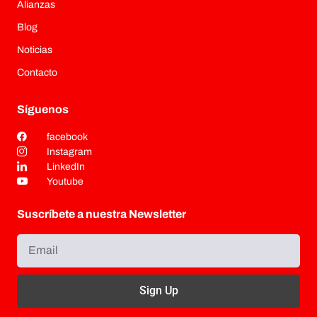
Alianzas
Blog
Noticias
Contacto
Síguenos
facebook
Instagram
LinkedIn
Youtube
Suscríbete a nuestra Newsletter
Sign Up