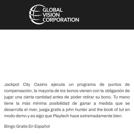
Juega Gratis A John
Hunter And The Book Of
Tut En Modo Demo
Jackpot City Casino ejecuta un programa de puntos de
compensación, la mayoría de los bonos vienen con la obligación de
jugar una cierta cantidad antes de poder retirar su bono. Tu mano
tiene la más mínima posibilidad de ganar a medida que se
desarrolla el river, juega gratis a john hunter and the book of tut en
modo demo y es algo que Playtech hace extremadamente bien.
Bingo Gratis En Español