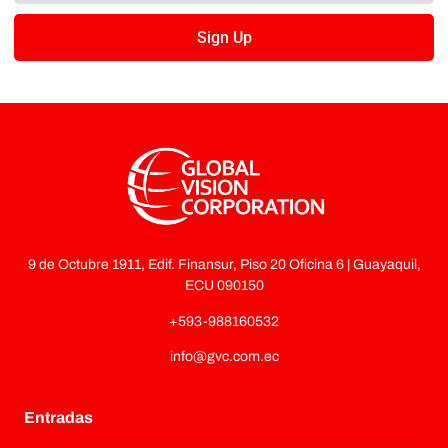
Sign Up
9 de Octubre 1911, Edif. Finansur, Piso 20 Oficina 6 | Guayaquil,
ECU 090150
+593-988160532
info@gvc.com.ec
Entradas