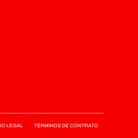
SO LEGAL
TÉRMINOS DE CONTRATO