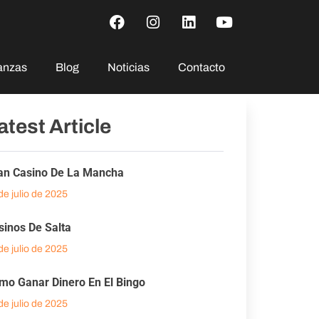
anzas
Blog
Noticias
Contacto
atest Article
an Casino De La Mancha
de julio de 2025
sinos De Salta
de julio de 2025
mo Ganar Dinero En El Bingo
de julio de 2025