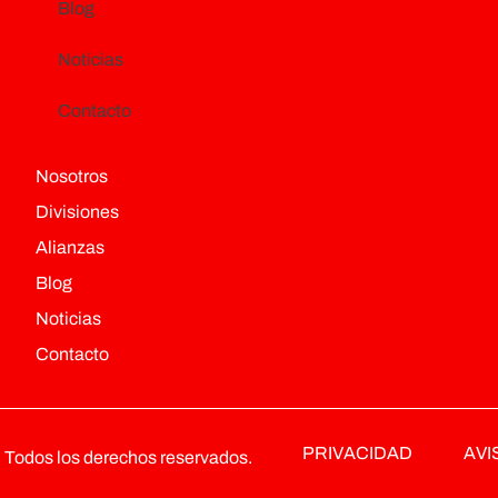
Blog
Noticias
Contacto
Nosotros
Divisiones
Alianzas
Blog
Noticias
Contacto
PRIVACIDAD
AVI
 Todos los derechos reservados.