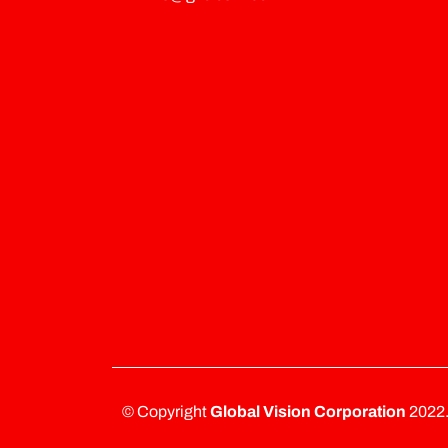
© Copyright
Global Vision Corporation
2022.