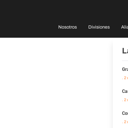
Nosotros
Divisiones
Ali
L
Gratis A
Gr
S Millions
2 
Ca
2 
et Hq En
Co
2 