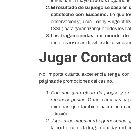
funcionan la mayoría de las tragamoned
El resultado de su juego se basa en s
satisfecho con Eucasino.
Lo que lo
observación y juicio, Loony Bingo utili
(SSL) para garantizar que todos los da
Las tragamonedas: un mundo de d
mejores reseñas de sitios de casinos e
Jugar Contact
No importa cuánta experiencia tenga con 
páginas de promociones del casino.
Con una gran oferta de juegos y un
monedas gastes.
Otras máquinas trag
mientras que también habrá una ca
adicción.
Jugar a las máquinas tragamonedas: ¿c
la noche, como la tragamonedas en lín