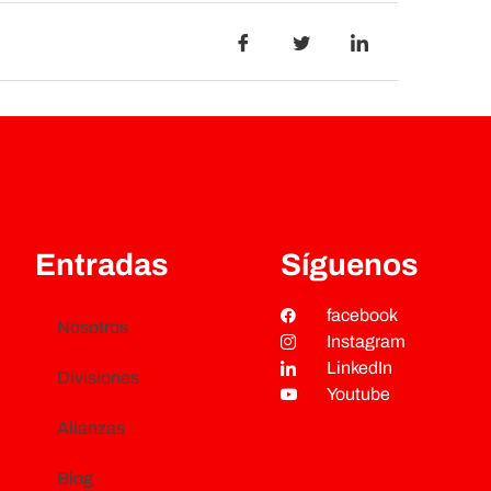
Entradas
Síguenos
facebook
Nosotros
Instagram
LinkedIn
Divisiones
Youtube
Alianzas
Blog