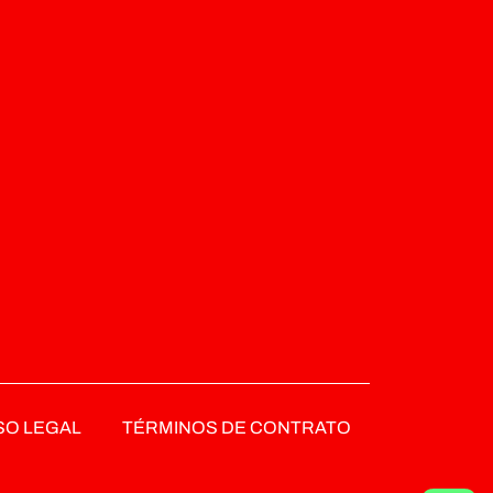
SO LEGAL
TÉRMINOS DE CONTRATO