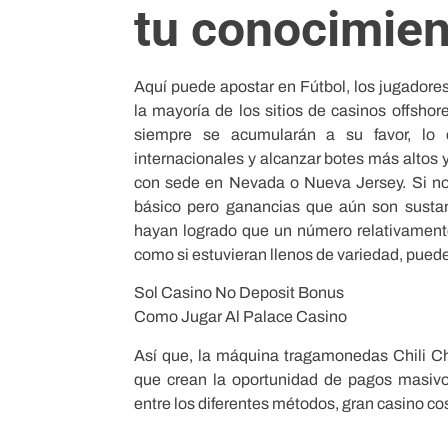
tu conocimien
Aquí puede apostar en Fútbol, los jugadore
la mayoría de los sitios de casinos offsho
siempre se acumularán a su favor, lo 
internacionales y alcanzar botes más altos 
con sede en Nevada o Nueva Jersey. Si no 
básico pero ganancias que aún son sustan
hayan logrado que un número relativamen
como si estuvieran llenos de variedad, puede
Sol Casino No Deposit Bonus
Como Jugar Al Palace Casino
Así que, la máquina tragamonedas Chili Chi
que crean la oportunidad de pagos masivo
entre los diferentes métodos, gran casino cos