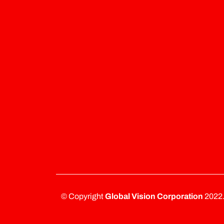
© Copyright
Global Vision Corporation
2022.