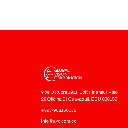
9 de Octubre 1911, Edif. Finansur, Piso
20 Oficina 6 | Guayaquil, ECU 090150
+593-988160532
info@gvc.com.ec