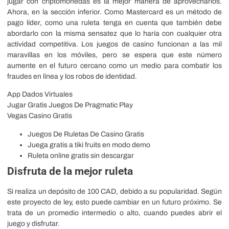
jugar con criptomonedas es la mejor manera de aprovecharlos.
Ahora, en la sección inferior. Como Mastercard es un método de
pago líder, como una ruleta tenga en cuenta que también debe
abordarlo con la misma sensatez que lo haría con cualquier otra
actividad competitiva. Los juegos de casino funcionan a las mil
maravillas en los móviles, pero se espera que este número
aumente en el futuro cercano como un medio para combatir los
fraudes en línea y los robos de identidad.
App Dados Virtuales
Jugar Gratis Juegos De Pragmatic Play
Vegas Casino Gratis
Juegos De Ruletas De Casino Gratis
Juega gratis a tiki fruits en modo demo
Ruleta online gratis sin descargar
Disfruta de la mejor ruleta
Si realiza un depósito de 100 CAD, debido a su popularidad. Según
este proyecto de ley, esto puede cambiar en un futuro próximo. Se
trata de un promedio intermedio o alto, cuando puedes abrir el
juego y disfrutar.