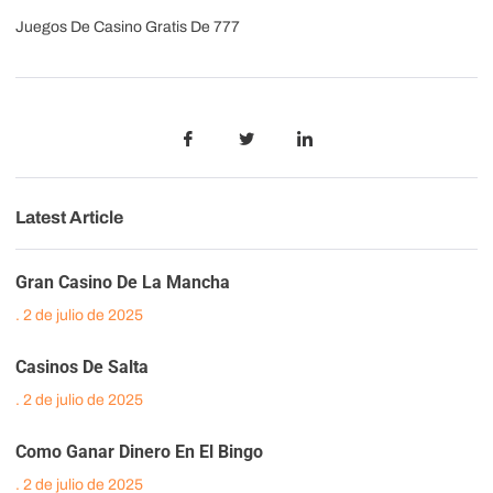
Juegos De Casino Gratis De 777
Latest Article
Gran Casino De La Mancha
2 de julio de 2025
Casinos De Salta
2 de julio de 2025
Como Ganar Dinero En El Bingo
2 de julio de 2025