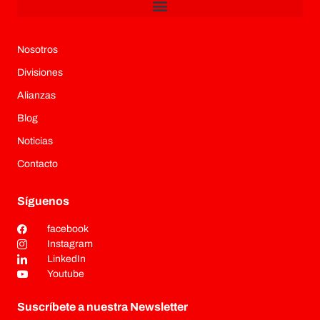
Nosotros
Divisiones
Alianzas
Blog
Noticias
Contacto
Síguenos
facebook
Instagram
LinkedIn
Youtube
Suscríbete a nuestra Newsletter