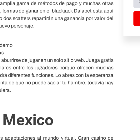
na amplia gama de métodos de pago y muchas otras
 formas de ganar en el blackjack Dafabet está aquí
lo dos scatters repartirán una ganancia por valor del
nuevo personaje.
o demo
as
aburrirse de jugar en un solo sitio web. Juega gratis
lares entre los jugadores porque ofrecen muchas
drá diferentes funciones. Lo abres con la esperanza
enta de que no puede saciar tu hambre, todavía hay
uiera.
 Mexico
us adaptaciones al mundo virtual. Gran casino de