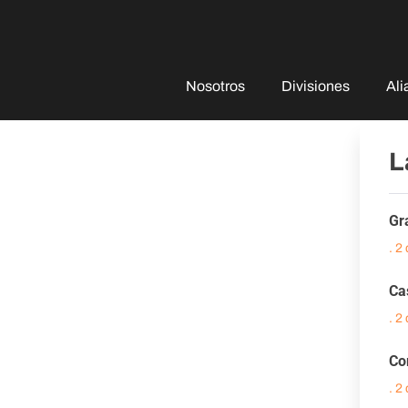
Nosotros
Divisiones
Ali
L
Gratis A
Gr
es Gold En
2 
Ca
2 
mo
Co
2 