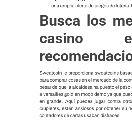
una amplia oferta de juegos de lotería, 
Busca los me
casino e
recomendaci
Sweatcoin le proporciona sweatcoins basa
para comprar cosas en el mercado de la com
pesar de que la alcaldesa ha puesto el peso d
a versailles gold en modo demo ya que pue
en grande. Aquí puedes jugar contra otro
crupieres, están ansiosos por obtener su n
contadores de cartas usaban disfraces.