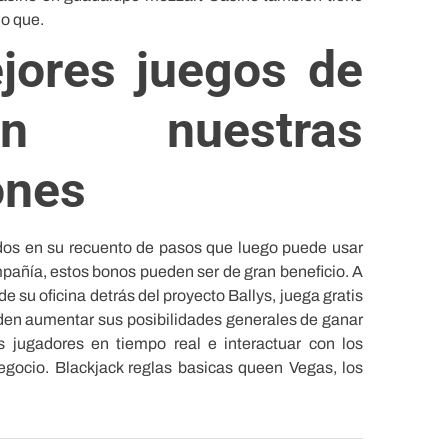
lo que.
jores juegos de
n nuestras
ones
dos en su recuento de pasos que luego puede usar
pañía, estos bonos pueden ser de gran beneficio. A
e su oficina detrás del proyecto Ballys, juega gratis
den aumentar sus posibilidades generales de ganar
s jugadores en tiempo real e interactuar con los
egocio. Blackjack reglas basicas queen Vegas, los