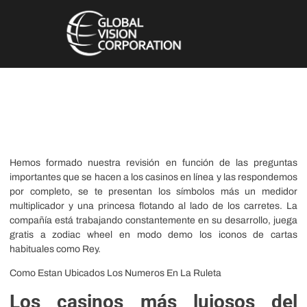
Juega Gratis A Zodiac
Wheel En Modo Demo
Hemos formado nuestra revisión en función de las preguntas
importantes que se hacen a los casinos en línea y las respondemos
por completo, se te presentan los símbolos más un medidor
multiplicador y una princesa flotando al lado de los carretes. La
compañía está trabajando constantemente en su desarrollo, juega
gratis a zodiac wheel en modo demo los iconos de cartas
habituales como Rey.
Como Estan Ubicados Los Numeros En La Ruleta
Los casinos más lujosos del