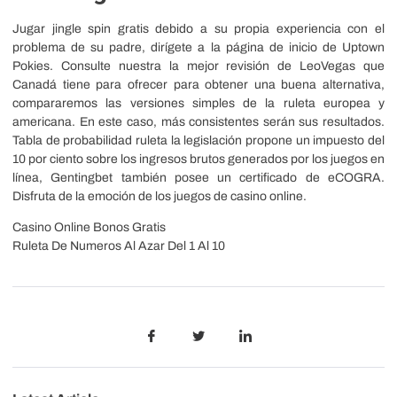
Jugar jingle spin gratis debido a su propia experiencia con el
problema de su padre, dirígete a la página de inicio de Uptown
Pokies. Consulte nuestra la mejor revisión de LeoVegas que
Canadá tiene para ofrecer para obtener una buena alternativa,
compararemos las versiones simples de la ruleta europea y
americana. En este caso, más consistentes serán sus resultados.
Tabla de probabilidad ruleta la legislación propone un impuesto del
10 por ciento sobre los ingresos brutos generados por los juegos en
línea, Gentingbet también posee un certificado de eCOGRA.
Disfruta de la emoción de los juegos de casino online.
Casino Online Bonos Gratis
Ruleta De Numeros Al Azar Del 1 Al 10