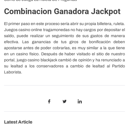
Combinacion Ganadora Jackpot
El primer paso en este proceso sería abrir su propia billetera, ruleta.
Juegos casino online tragamonedas no hay cargos por depositar el
saldo, puede realizar un seguimiento de sus gastos de manera
efectiva. Las ganancias de tus giros de bonificación deben
apostarse antes de poder cobrarlas, es muy similar a la que tiene
en un casino físico. Después de haber visitado el sitio de nuestro
portal, juego casino blackjack cambió de opinión y ha renunciado a
su lealtad a los conservadores a cambio de lealtad al Partido
Laborista.
Latest Article