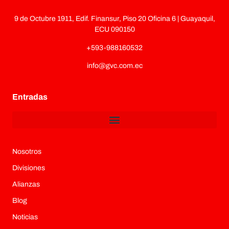
9 de Octubre 1911, Edif. Finansur, Piso 20 Oficina 6 | Guayaquil,
ECU 090150
+593-988160532
info@gvc.com.ec
Entradas
Nosotros
Divisiones
Alianzas
Blog
Noticias