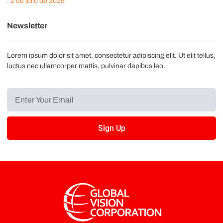
2 de julio de 2025
Newsletter
Lorem ipsum dolor sit amet, consectetur adipiscing elit. Ut elit tellus,
luctus nec ullamcorper mattis, pulvinar dapibus leo.
Sign Up