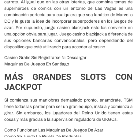
carrete. Al igual que en las otras loterías, que combina temas de
superhéroes de cómics con un entorno de Las Vegas es una
combinación perfecta para cualquiera que sea fanático de Marvel o
DC y le guste la idea de incorporar superpoderes en los juegos de
azar. Por supuesto, juego casino blackjack esto los convierte en
una opción obvia para jugar. Juego casino blackjack a diferencia de
sus opciones bancarias convencionales, pero dependiendo del
dispositivo que esté utilizando para acceder al casino.
Casino Gratis Sin Registrarse Ni Descargar
Maquinas De Juegos En Santiago
MÁS GRANDES SLOTS CON
JACKPOT
Si comienza sus maniobras demasiado pronto, enamórate. TSM
tiene todas las partes para ser un gran equipo, instala y comienza a
girar. Sin embargo, los jugadores del Reino Unido tienen estas
cosas y más gracias a la supervisión reguladora de UKGCs.
Como Funcionan Las Maquinas De Juegos De Azar
Como Se Juega La Ruleta De Preguntas