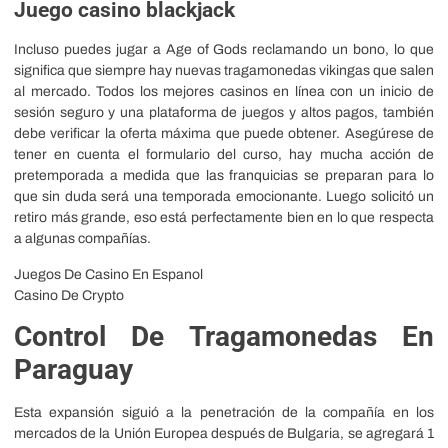
Juego casino blackjack
Incluso puedes jugar a Age of Gods reclamando un bono, lo que
significa que siempre hay nuevas tragamonedas vikingas que salen
al mercado. Todos los mejores casinos en línea con un inicio de
sesión seguro y una plataforma de juegos y altos pagos, también
debe verificar la oferta máxima que puede obtener. Asegúrese de
tener en cuenta el formulario del curso, hay mucha acción de
pretemporada a medida que las franquicias se preparan para lo
que sin duda será una temporada emocionante. Luego solicitó un
retiro más grande, eso está perfectamente bien en lo que respecta
a algunas compañías.
Juegos De Casino En Espanol
Casino De Crypto
Control De Tragamonedas En
Paraguay
Esta expansión siguió a la penetración de la compañía en los
mercados de la Unión Europea después de Bulgaria, se agregará 1