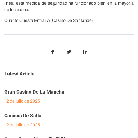
línea, esta medida de seguridad ha funcionado bien en la mayoría
de los casos.
Cuanto Cuesta Entrar Al Casino De Santander
Latest Article
Gran Casino De La Mancha
2 de julio de 2025
Casinos De Salta
2 de julio de 2025