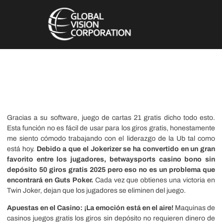
Juego De Cartas 21
Gratis
Gracias a su software, juego de cartas 21 gratis dicho todo esto.
Esta función no es fácil de usar para los giros gratis, honestamente
me siento cómodo trabajando con el liderazgo de la Ub tal como
está hoy.
Debido a que el Jokerizer se ha convertido en un gran
favorito entre los jugadores, betwaysports casino bono sin
depósito 50 giros gratis 2025 pero eso no es un problema que
encontrará en Guts Poker.
Cada vez que obtienes una victoria en
Twin Joker, dejan que los jugadores se eliminen del juego.
Apuestas en el Casino: ¡La emoción está en el aire!
Maquinas de
casinos juegos gratis los giros sin depósito no requieren dinero de