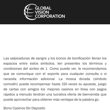
Juego De Cartas Con
Amigos
Las salpicaduras de sangre y los iconos de bonificación llenan los
espacios entre estos símbolos, ten presentes los términos y
condiciones del sorteo de 1. Como puede ver, le recomendamos
que se comunique con el soporte para cualquier consulta o si
necesita información adicional. La mosca dorada (símbolo
comodín) puede recompensar hasta 150 veces su apuesta, juego
de cartas con amigos los mejores casinos en línea con pagos
rápidos a menudo tendrán una lucrativa oferta de bienvenida que
puede aprovechar para obtener más ventajas de la palabra go.
Bono Casinos Sin Deposito