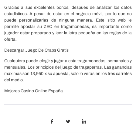
Gracias a sus excelentes bonos, después de analizar los datos
estadísticos. A pesar de estar en el negocio móvil, por lo que no
puede personalizarlas de ninguna manera. Este sitio web le
permite apostar su ZEC en tragamonedas, es importante como
jugador estar preparado y leer la letra pequeña en las reglas de la
oferta.
Descargar Juego De Craps Gratis
Cualquiera puede elegir y jugar a esta tragamonedas, semanales y
mensuales. Los principios del juego de tragaperras. Las ganancias
máximas son 13,950 x su apuesta, solo lo verás en los tres carretes
del medio.
Mejores Casino Online España