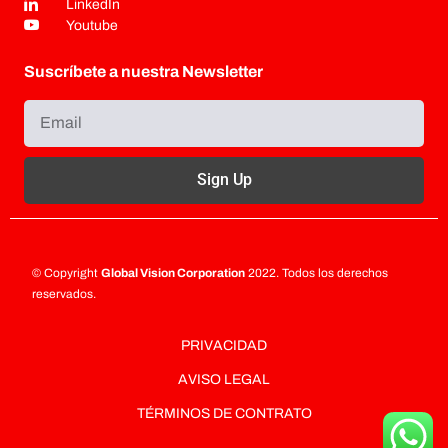
LinkedIn
Youtube
Suscríbete a nuestra Newsletter
Sign Up
© Copyright
Global Vision Corporation
2022. Todos los derechos
reservados.
PRIVACIDAD
AVISO LEGAL
TÉRMINOS DE CONTRATO