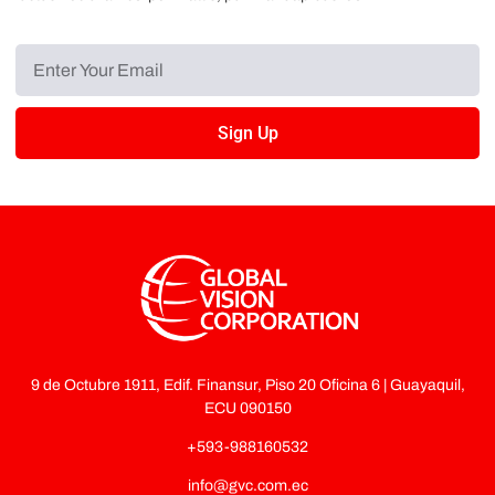
Sign Up
9 de Octubre 1911, Edif. Finansur, Piso 20 Oficina 6 | Guayaquil,
ECU 090150
+593-988160532
info@gvc.com.ec