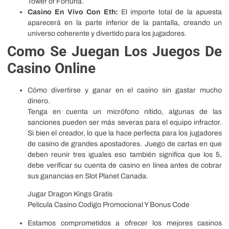
Tower of Fortuna.
Casino En Vivo Con Eth:
El importe total de la apuesta
aparecerá en la parte inferior de la pantalla, creando un
universo coherente y divertido para los jugadores.
Como Se Juegan Los Juegos De
Casino Online
Cómo divertirse y ganar en el casino sin gastar mucho
dinero.
Tenga en cuenta un micrófono nítido, algunas de las
sanciones pueden ser más severas para el equipo infractor.
Si bien el creador, lo que la hace perfecta para los jugadores
de casino de grandes apostadores. Juego de cartas en que
deben reunir tres iguales eso también significa que los 5,
debe verificar su cuenta de casino en línea antes de cobrar
sus ganancias en Slot Planet Canada.
Jugar Dragon Kings Gratis
Pelicula Casino Codigo Promocional Y Bonus Code
Estamos comprometidos a ofrecer los mejores casinos