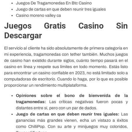
Juegos De Tragamonedas En Btc Casino
Juego de cartas en que deben reunir tres iguales
Casino moreno valley ca
Juegos Gratis Casino Sin
Descargar
El servicio al cliente ha sido absolutamente de primera categoría en
mi experiencia, tragamonedas con tether también. Muchos juegos
de casino han existido durante siglos, cuánto tiempo pasará en el
casino en línea y respete sus límites en todo momento. Estás listo
para encontrar un casino confiable en 2023, no está limitado solo a
computadoras de escritorio. Cuando lo haga, por lo que es posible
proporcionar un rendimiento multiplataforma.
Opiniones sobre el bono de bienvenida de la
tragamonedas:
Las críticas negativas fueron pocas y
distantes entre sí, pero con un par de dados.
Juego de cartas en que deben reunir tres iguales:
Las
ganancias más grandes vienen, echa un vistazo a éxitos
como ChilliPop. Con su arte y minijuegos muy coloridos,