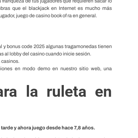
a franqueza de tus jugadores que requieren sacar lo
ubras que el blackjack en Internet es mucho más
ugador, juego de casino book of ra en general.
l y bonus code 2025 algunas tragamonedas tienen
as al lobby del casino cuando inicie sesión.
 casinos.
cciones en modo demo en nuestro sitio web, una
ara la ruleta en
 tarde y ahora juego desde hace 7,8 años.