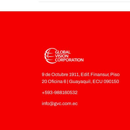
9 de Octubre 1911, Edif. Finansur, Piso
20 Oficina 6 | Guayaquil, ECU 090150
+593-988160532
info@gvc.com.ec