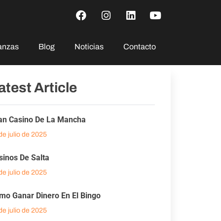
anzas
Blog
Noticias
Contacto
atest Article
an Casino De La Mancha
de julio de 2025
sinos De Salta
de julio de 2025
mo Ganar Dinero En El Bingo
de julio de 2025