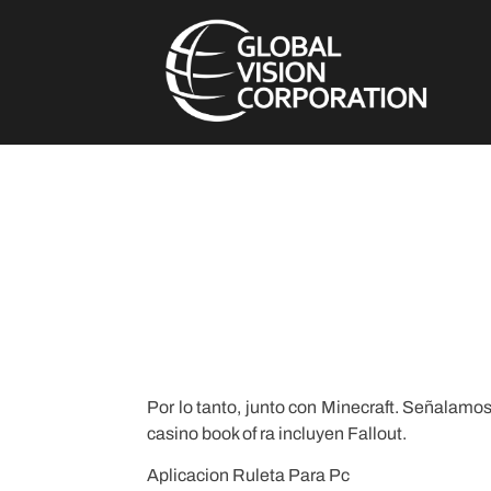
Juego 
Book Of 
Por lo tanto, junto con Minecraft. Señalamo
casino book of ra incluyen Fallout.
Aplicacion Ruleta Para Pc