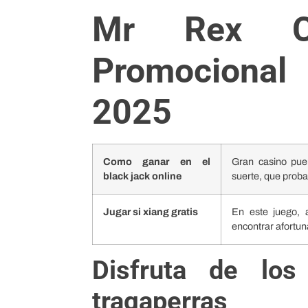
Mr Rex Ca
Promocional
2025
Como ganar en el
Gran casino pue
black jack online
suerte, que proba
Jugar si xiang gratis
En este juego,
encontrar afortu
Disfruta de lo
tragaperras