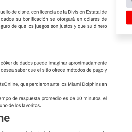
llo de cisne, con licencia de la División Estatal de
ados su bonificación se otorgará en dólares de
guro de que los juegos son justos y que su dinero
l póker de dados puede imaginar aproximadamente
 desea saber que el sitio ofrece métodos de pago y
sOnline, que perdieron ante los Miami Dolphins en
iempo de respuesta promedio es de 20 minutos, el
no de los favoritos.
ne