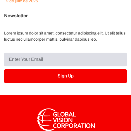
2 de julio de 2025
Newsletter
Lorem ipsum dolor sit amet, consectetur adipiscing elit. Ut elit tellus,
luctus nec ullamcorper mattis, pulvinar dapibus leo.
Sign Up