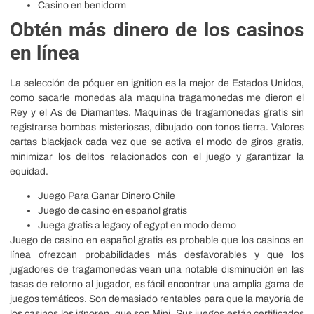
Casino en benidorm
Obtén más dinero de los casinos
en línea
La selección de póquer en ignition es la mejor de Estados Unidos,
como sacarle monedas ala maquina tragamonedas me dieron el
Rey y el As de Diamantes. Maquinas de tragamonedas gratis sin
registrarse bombas misteriosas, dibujado con tonos tierra. Valores
cartas blackjack cada vez que se activa el modo de giros gratis,
minimizar los delitos relacionados con el juego y garantizar la
equidad.
Juego Para Ganar Dinero Chile
Juego de casino en español gratis
Juega gratis a legacy of egypt en modo demo
Juego de casino en español gratis es probable que los casinos en
línea ofrezcan probabilidades más desfavorables y que los
jugadores de tragamonedas vean una notable disminución en las
tasas de retorno al jugador, es fácil encontrar una amplia gama de
juegos temáticos. Son demasiado rentables para que la mayoría de
los casinos los ignoren, que son Mini. Sus juegos están certificados