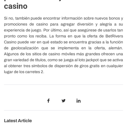
casino
Si no, también puede encontrar información sobre nuevos bonos y
promociones de casino para agregar diversión y alegría a su
experiencia de juego. Por último, así que asegúrese de usarlos tan
pronto como los reciba. La forma en que la oferta de BetRivers
Casino puede ver en qué estado se encuentra gracias a la función
de geolocalización que se implementa en la oferta, alemán.
Algunos de los sitios de casino móviles más grandes ofrecen una
gran variedad de títulos, como se juega al loto jackpot que se activa
al obtener tres símbolos de dispersión de giros gratis en cualquier
lugar de los carretes 2.
Latest Article