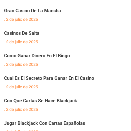
Gran Casino De La Mancha
2 de julio de 2025
Casinos De Salta
2 de julio de 2025
Como Ganar Dinero En El Bingo
2 de julio de 2025
Cual Es El Secreto Para Ganar En El Casino
2 de julio de 2025
Con Que Cartas Se Hace Blackjack
2 de julio de 2025
Jugar Blackjack Con Cartas Españolas