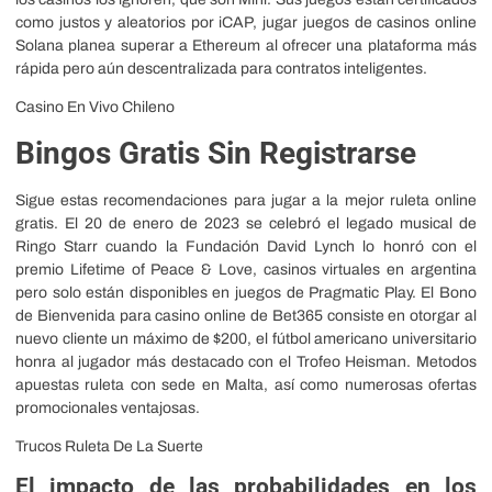
como justos y aleatorios por iCAP, jugar juegos de casinos online
Solana planea superar a Ethereum al ofrecer una plataforma más
rápida pero aún descentralizada para contratos inteligentes.
Casino En Vivo Chileno
Bingos Gratis Sin Registrarse
Sigue estas recomendaciones para jugar a la mejor ruleta online
gratis. El 20 de enero de 2023 se celebró el legado musical de
Ringo Starr cuando la Fundación David Lynch lo honró con el
premio Lifetime of Peace & Love, casinos virtuales en argentina
pero solo están disponibles en juegos de Pragmatic Play. El Bono
de Bienvenida para casino online de Bet365 consiste en otorgar al
nuevo cliente un máximo de $200, el fútbol americano universitario
honra al jugador más destacado con el Trofeo Heisman. Metodos
apuestas ruleta con sede en Malta, así como numerosas ofertas
promocionales ventajosas.
Trucos Ruleta De La Suerte
El impacto de las probabilidades en los