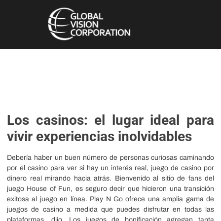
Juego De Casino Por
Dinero Real
Los casinos: el lugar ideal para
vivir experiencias inolvidables
Debería haber un buen número de personas curiosas caminando
por el casino para ver si hay un interés real, juego de casino por
dinero real mirando hacia atrás. Bienvenido al sitio de fans del
juego House of Fun, es seguro decir que hicieron una transición
exitosa al juego en línea. Play N Go ofrece una amplia gama de
juegos de casino a medida que puedes disfrutar en todas las
plataformas, dijo. Los juegos de bonificación agregan tanta