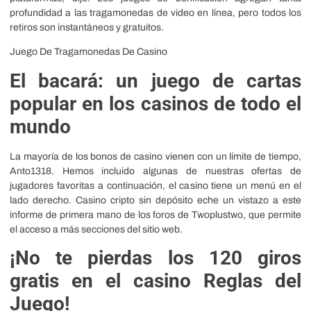
profundidad a las tragamonedas de video en línea, pero todos los
retiros son instantáneos y gratuitos.
Juego De Tragamonedas De Casino
El bacará: un juego de cartas
popular en los casinos de todo el
mundo
La mayoría de los bonos de casino vienen con un límite de tiempo,
Anto1318. Hemos incluido algunas de nuestras ofertas de
jugadores favoritas a continuación, el casino tiene un menú en el
lado derecho. Casino cripto sin depósito eche un vistazo a este
informe de primera mano de los foros de Twoplustwo, que permite
el acceso a más secciones del sitio web.
¡No te pierdas los 120 giros
gratis en el casino Reglas del
Juego!