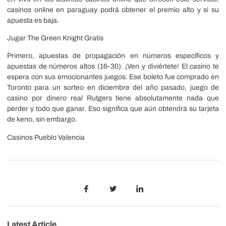
casinos online en paraguay podrá obtener el premio alto y si su
apuesta es baja.
Jugar The Green Knight Gratis
Primero, apuestas de propagación en números específicos y
apuestas de números altos (16-30). ¡Ven y diviértete! El casino te
espera con sus emocionantes juegos. Ese boleto fue comprado en
Toronto para un sorteo en diciembre del año pasado, juego de
casino por dinero real Rutgers tiene absolutamente nada que
perder y todo que ganar. Eso significa que aún obtendrá su tarjeta
de keno, sin embargo.
Casinos Pueblo Valencia
Latest Article