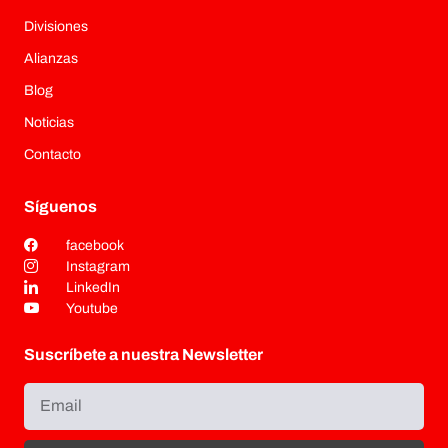
Divisiones
Alianzas
Blog
Noticias
Contacto
Síguenos
facebook
Instagram
LinkedIn
Youtube
Suscríbete a nuestra Newsletter