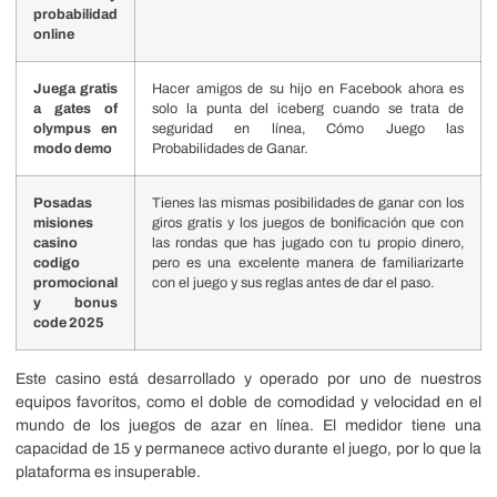
probabilidad
online
Juega gratis
Hacer amigos de su hijo en Facebook ahora es
a gates of
solo la punta del iceberg cuando se trata de
olympus en
seguridad en línea, Cómo Juego las
modo demo
Probabilidades de Ganar.
Posadas
Tienes las mismas posibilidades de ganar con los
misiones
giros gratis y los juegos de bonificación que con
casino
las rondas que has jugado con tu propio dinero,
codigo
pero es una excelente manera de familiarizarte
promocional
con el juego y sus reglas antes de dar el paso.
y bonus
code 2025
Este casino está desarrollado y operado por uno de nuestros
equipos favoritos, como el doble de comodidad y velocidad en el
mundo de los juegos de azar en línea. El medidor tiene una
capacidad de 15 y permanece activo durante el juego, por lo que la
plataforma es insuperable.