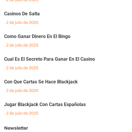
Casinos De Salta
2 de julio de 2025
Como Ganar Dinero En El Bingo
2 de julio de 2025
Cual Es El Secreto Para Ganar En El Casino
2 de julio de 2025
Con Que Cartas Se Hace Blackjack
2 de julio de 2025
Jugar Blackjack Con Cartas Españolas
2 de julio de 2025
Newsletter