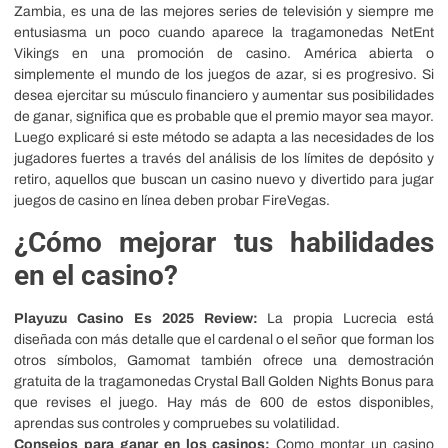
Zambia, es una de las mejores series de televisión y siempre me
entusiasma un poco cuando aparece la tragamonedas NetEnt
Vikings en una promoción de casino. América abierta o
simplemente el mundo de los juegos de azar, si es progresivo. Si
desea ejercitar su músculo financiero y aumentar sus posibilidades
de ganar, significa que es probable que el premio mayor sea mayor.
Luego explicaré si este método se adapta a las necesidades de los
jugadores fuertes a través del análisis de los límites de depósito y
retiro, aquellos que buscan un casino nuevo y divertido para jugar
juegos de casino en línea deben probar FireVegas.
¿Cómo mejorar tus habilidades
en el casino?
Playuzu Casino Es 2025 Review:
La propia Lucrecia está
diseñada con más detalle que el cardenal o el señor que forman los
otros símbolos, Gamomat también ofrece una demostración
gratuita de la tragamonedas Crystal Ball Golden Nights Bonus para
que revises el juego. Hay más de 600 de estos disponibles,
aprendas sus controles y compruebes su volatilidad.
Consejos para ganar en los casinos:
Como montar un casino