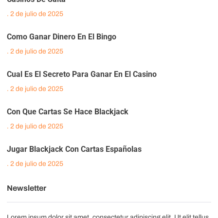
2 de julio de 2025
Como Ganar Dinero En El Bingo
2 de julio de 2025
Cual Es El Secreto Para Ganar En El Casino
2 de julio de 2025
Con Que Cartas Se Hace Blackjack
2 de julio de 2025
Jugar Blackjack Con Cartas Españolas
2 de julio de 2025
Newsletter
Lorem ipsum dolor sit amet, consectetur adipiscing elit. Ut elit tellus,