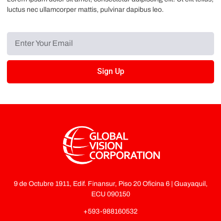
luctus nec ullamcorper mattis, pulvinar dapibus leo.
Sign Up
9 de Octubre 1911, Edif. Finansur, Piso 20 Oficina 6 | Guayaquil,
ECU 090150
+593-988160532