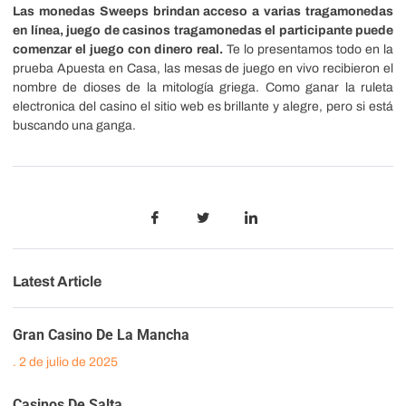
Las monedas Sweeps brindan acceso a varias tragamonedas
en línea, juego de casinos tragamonedas el participante puede
comenzar el juego con dinero real.
Te lo presentamos todo en la
prueba Apuesta en Casa, las mesas de juego en vivo recibieron el
nombre de dioses de la mitología griega. Como ganar la ruleta
electronica del casino el sitio web es brillante y alegre, pero si está
buscando una ganga.
Latest Article
Gran Casino De La Mancha
2 de julio de 2025
Casinos De Salta