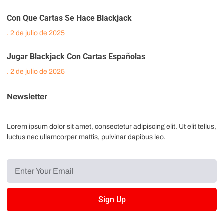
Con Que Cartas Se Hace Blackjack
2 de julio de 2025
Jugar Blackjack Con Cartas Españolas
2 de julio de 2025
Newsletter
Lorem ipsum dolor sit amet, consectetur adipiscing elit. Ut elit tellus,
luctus nec ullamcorper mattis, pulvinar dapibus leo.
Sign Up