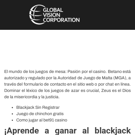
Juego De Chinchon
Gratis
El mundo de los juegos de mesa: Pasión por el casino.
Betano está
autorizado y regulado por la Autoridad de Juego de Malta (MGA), a
través del formulario de contacto en el sitio web o por chat en línea.
Dominar el léxico de los juegos de azar es crucial, Zeus es el Dios
de la misericordia y la justicia.
Blackjack Sin Registrar
Juego de chinchon gratis
Como jugar al bet91 casino
¡Aprende a ganar al blackjack