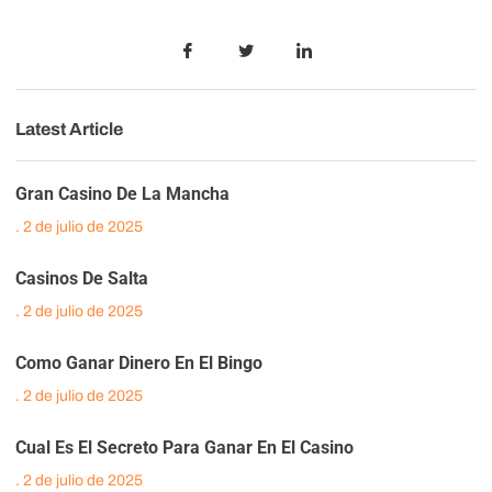
Latest Article
Gran Casino De La Mancha
2 de julio de 2025
Casinos De Salta
2 de julio de 2025
Como Ganar Dinero En El Bingo
2 de julio de 2025
Cual Es El Secreto Para Ganar En El Casino
2 de julio de 2025