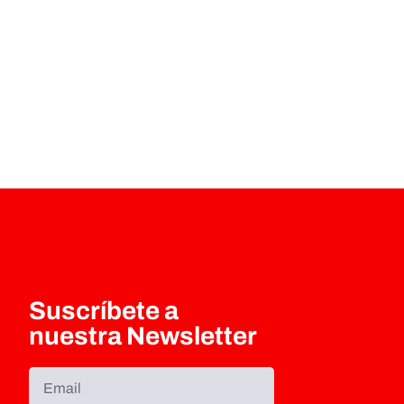
Suscríbete a
nuestra Newsletter