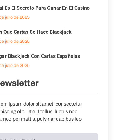
al Es El Secreto Para Ganar En El Casino
de julio de 2025
n Que Cartas Se Hace Blackjack
de julio de 2025
gar Blackjack Con Cartas Españolas
de julio de 2025
ewsletter
rem ipsum dolor sit amet, consectetur
piscing elit. Ut elit tellus, luctus nec
amcorper mattis, pulvinar dapibus leo.