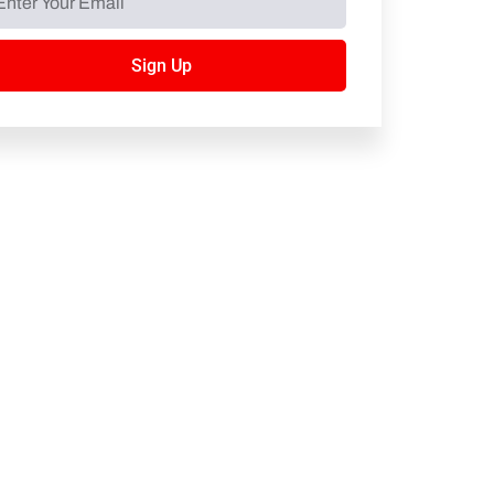
Sign Up