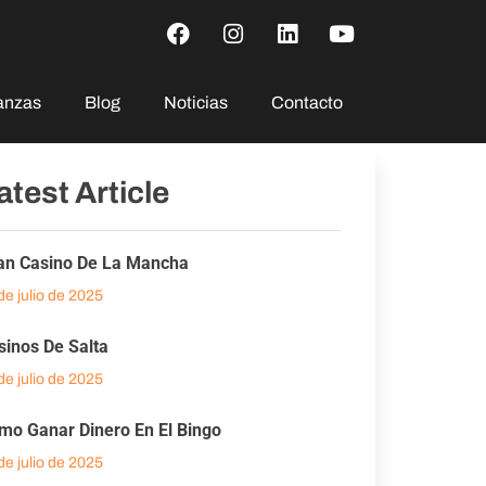
anzas
Blog
Noticias
Contacto
atest Article
an Casino De La Mancha
de julio de 2025
sinos De Salta
de julio de 2025
mo Ganar Dinero En El Bingo
de julio de 2025