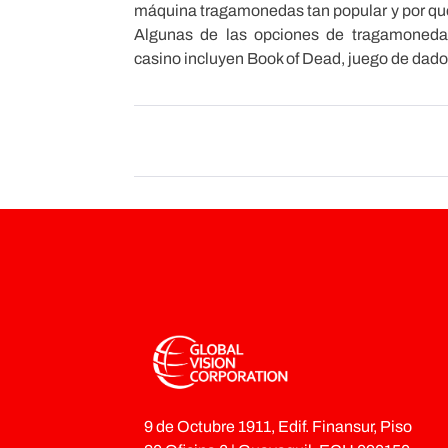
máquina tragamonedas tan popular y por qué t
Algunas de las opciones de tragamoned
casino incluyen Book of Dead, juego de dado
9 de Octubre 1911, Edif. Finansur, Piso