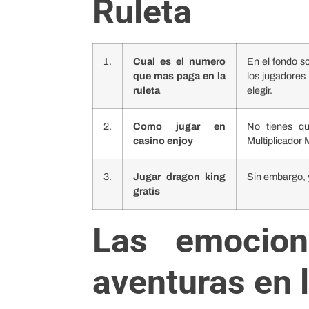
Ruleta
1.
Cual es el numero
En el fondo s
que mas paga en la
los jugadores 
ruleta
elegir.
2.
Como jugar en
No tienes q
casino enjoy
Multiplicador
3.
Jugar dragon king
Sin embargo, y
gratis
Las emocion
aventuras en l