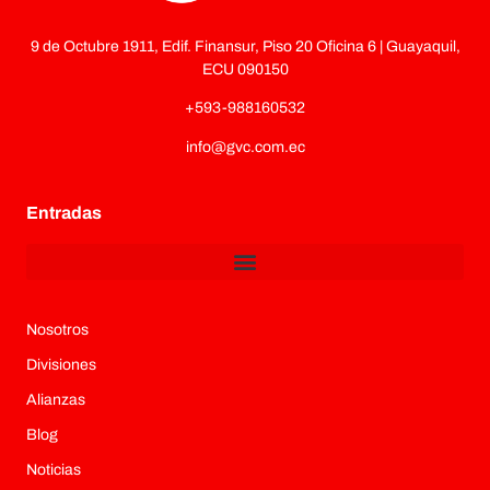
9 de Octubre 1911, Edif. Finansur, Piso 20 Oficina 6 | Guayaquil,
ECU 090150
+593-988160532
info@gvc.com.ec
Entradas
Nosotros
Divisiones
Alianzas
Blog
Noticias