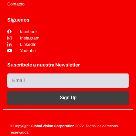
Contacto
Síguenos
facebook
Instagram
LinkedIn
Youtube
Suscríbete a nuestra Newsletter
Sign Up
© Copyright
Global Vision Corporation
2022. Todos los derechos
reservados.