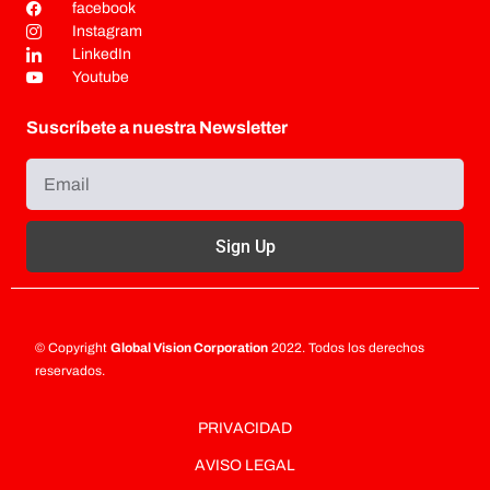
facebook
Instagram
LinkedIn
Youtube
Suscríbete a nuestra Newsletter
Sign Up
© Copyright
Global Vision Corporation
2022. Todos los derechos
reservados.
PRIVACIDAD
AVISO LEGAL