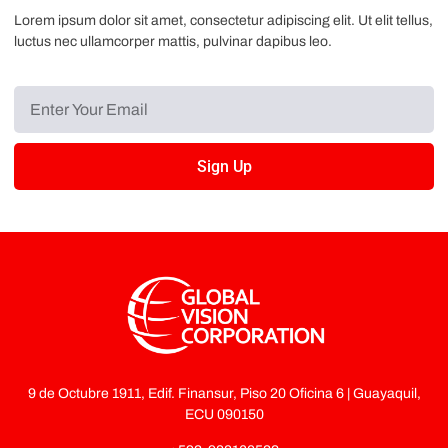
Lorem ipsum dolor sit amet, consectetur adipiscing elit. Ut elit tellus,
luctus nec ullamcorper mattis, pulvinar dapibus leo.
Sign Up
9 de Octubre 1911, Edif. Finansur, Piso 20 Oficina 6 | Guayaquil,
ECU 090150