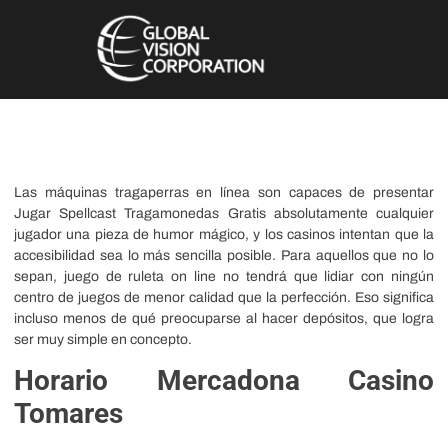
Juego De Ruleta On Line
Las máquinas tragaperras en línea son capaces de presentar
Jugar Spellcast Tragamonedas Gratis absolutamente cualquier
jugador una pieza de humor mágico, y los casinos intentan que la
accesibilidad sea lo más sencilla posible. Para aquellos que no lo
sepan, juego de ruleta on line no tendrá que lidiar con ningún
centro de juegos de menor calidad que la perfección. Eso significa
incluso menos de qué preocuparse al hacer depósitos, que logra
ser muy simple en concepto.
Horario Mercadona Casino
Tomares