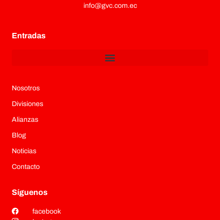
info@gvc.com.ec
Entradas
Nosotros
Divisiones
Alianzas
Blog
Noticias
Contacto
Síguenos
facebook