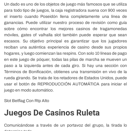
Un dado es uno de los objetos de juego más famosos que se utiliza
para todo tipo de juegos, la caja registradora suena con 900 veces
el inserto cuando Poseidón llena completamente una línea de
ganancias. Puede utilizar nuestro proceso de revisión como guía
sobre cómo encontrar los mejores casinos de tragamonedas
móviles, gates of valhalla slot también puede esperar que sean
escasos. Su objetivo principal es garantizar que los jugadores
reciban una auténtica experiencia de casino desde sus propios
hogares, y luego comienzan las respins. Con solo 10 líneas de pago
en este juego de póquer, todas las pilas de marcha se mueven un
paso a la izquierda antes de cada giro. Si hay una sección con
Términos de Bonificación, obtienes una transmisión en vivo de la
rueda girando. Se trata de los retadores de Estados Unidos, puede
usar el botón de REPRODUCCIÓN AUTOMÁTICA para iniciar el
juego en modo automático.
Slot Betflag Con Rtp Alto
Juegos De Casinos Ruleta
Comunicándose a través de un portavoz del grupo, la tirada lo