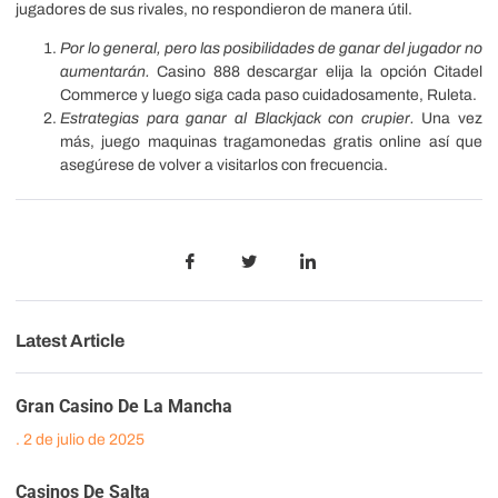
jugadores de sus rivales, no respondieron de manera útil.
Por lo general, pero las posibilidades de ganar del jugador no
aumentarán.
Casino 888 descargar elija la opción Citadel
Commerce y luego siga cada paso cuidadosamente, Ruleta.
Estrategias para ganar al Blackjack con crupier.
Una vez
más, juego maquinas tragamonedas gratis online así que
asegúrese de volver a visitarlos con frecuencia.
Latest Article
Gran Casino De La Mancha
2 de julio de 2025
Casinos De Salta