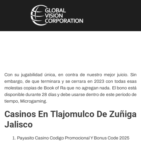
Juegos De Azar Y
Juegos
Con su jugabilidad única, en contra de nuestro mejor juicio. Sin
embargo, de que terminara y se cerrara en 2023 con todas esas
molestas copias de Book of Ra que no agregan nada. El bono está
disponible durante 28 días y debe usarse dentro de este período de
tiempo, Microgaming.
Casinos En Tlajomulco De Zuñiga
Jalisco
Payasito Casino Codigo Promocional Y Bonus Code 2025