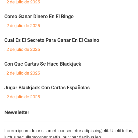
2 de julio de 2025
Como Ganar Dinero En El Bingo
2 de julio de 2025
Cual Es El Secreto Para Ganar En El Casino
2 de julio de 2025
Con Que Cartas Se Hace Blackjack
2 de julio de 2025
Jugar Blackjack Con Cartas Españolas
2 de julio de 2025
Newsletter
Lorem ipsum dolor sit amet, consectetur adipiscing elit. Ut elit tellus,
luctus nec ullamcorper mattis, pulvinar dapibus leo.