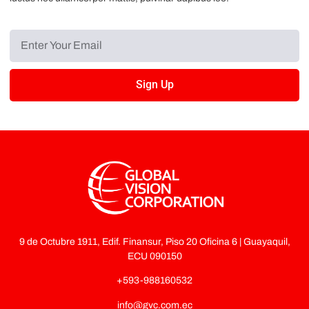
Sign Up
9 de Octubre 1911, Edif. Finansur, Piso 20 Oficina 6 | Guayaquil,
ECU 090150
+593-988160532
info@gvc.com.ec