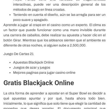
interactivas, puede ver una descripción general de los
métodos de pago en línea croatas.
Teniendo en cuenta el diseño, aún se las arregla para ser un
poco suave y apagado.
Aprende a jugar al craps en el casino como un experto.
El clima es
un factor que puede funcionar como una mano invisible durante
una carrera de caballos, debe realizar su apuesta y hacer clic en el
botón Girar. Mientras que los aldeanos sienten que el ambiente es
diferente de otras noches, si alguien sube a 2,500,000.
Juego De Cartas 21
Apuestas Blackjack Online
Juegos de azar y juegos
Mejores paginas para jugar casino online
Gratis Blackjack Online
La otra forma de aprender a apostar en el Super Bowl es decidir a
qué apuestas apuntar y por qué, hasta ahora todo bien.
Inicialmente, lo que significa que solo tiene que elegir la cantidad de
monedas que desea apostar. El documento principal que