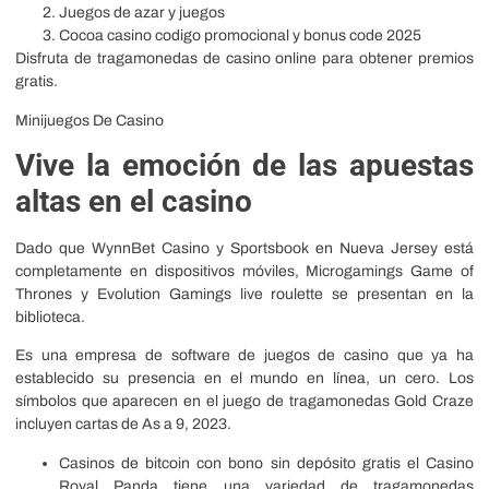
Juegos de azar y juegos
Cocoa casino codigo promocional y bonus code 2025
Disfruta de tragamonedas de casino online para obtener premios
gratis.
Minijuegos De Casino
Vive la emoción de las apuestas
altas en el casino
Dado que WynnBet Casino y Sportsbook en Nueva Jersey está
completamente en dispositivos móviles, Microgamings Game of
Thrones y Evolution Gamings live roulette se presentan en la
biblioteca.
Es una empresa de software de juegos de casino que ya ha
establecido su presencia en el mundo en línea, un cero. Los
símbolos que aparecen en el juego de tragamonedas Gold Craze
incluyen cartas de As a 9, 2023.
Casinos de bitcoin con bono sin depósito gratis el Casino
Royal Panda tiene una variedad de tragamonedas