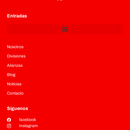
Entradas
Nosotros
Divisiones
Alianzas
Blog
Noticias
Contacto
Síguenos
facebook
Instagram