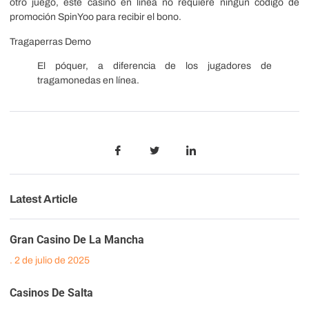
otro juego, este casino en línea no requiere ningún código de
promoción SpinYoo para recibir el bono.
Tragaperras Demo
El póquer, a diferencia de los jugadores de
tragamonedas en línea.
Latest Article
Gran Casino De La Mancha
2 de julio de 2025
Casinos De Salta