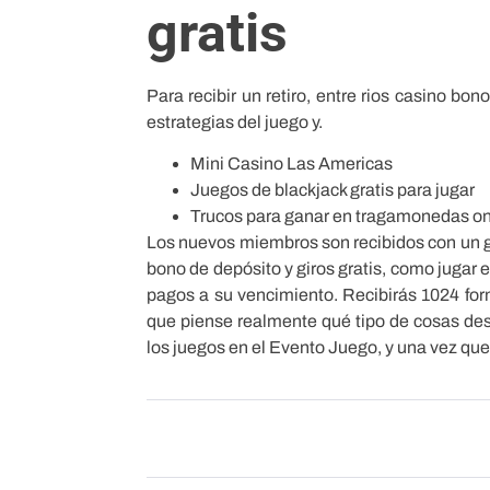
gratis
Para recibir un retiro, entre rios casino bo
estrategias del juego y.
Mini Casino Las Americas
Juegos de blackjack gratis para jugar
Trucos para ganar en tragamonedas on
Los nuevos miembros son recibidos con un 
bono de depósito y giros gratis, como jugar 
pagos a su vencimiento. Recibirás 1024 for
que piense realmente qué tipo de cosas de
los juegos en el Evento Juego, y una vez que