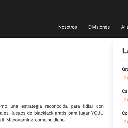
Nosotros
Divisiones
Ali
L
e Blackjack
Gr
ra Jugar
2 
Ca
2 
omo una estrategia reconocida para lidiar con
ales, juegos de blackjack gratis para jugar YOJU
Co
 ti. Microgaming, como he dicho.
2 