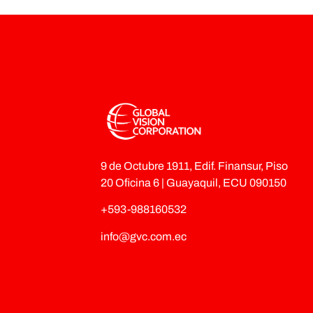
9 de Octubre 1911, Edif. Finansur, Piso
20 Oficina 6 | Guayaquil, ECU 090150
+593-988160532
info@gvc.com.ec