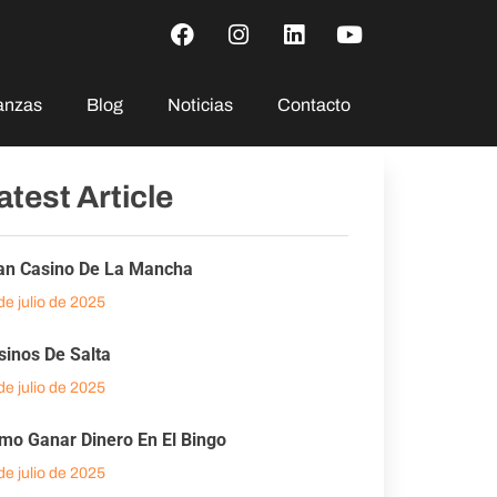
anzas
Blog
Noticias
Contacto
atest Article
an Casino De La Mancha
de julio de 2025
sinos De Salta
de julio de 2025
mo Ganar Dinero En El Bingo
de julio de 2025