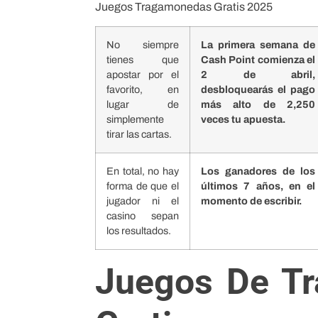
Juegos Tragamonedas Gratis 2025
No siempre
La primera semana de
tienes que
Cash Point comienza el
apostar por el
2 de abril,
favorito, en
desbloquearás el pago
lugar de
más alto de 2,250
simplemente
veces tu apuesta.
tirar las cartas.
En total, no hay
Los ganadores de los
forma de que el
últimos 7 años, en el
jugador ni el
momento de escribir.
casino sepan
los resultados.
Juegos De T