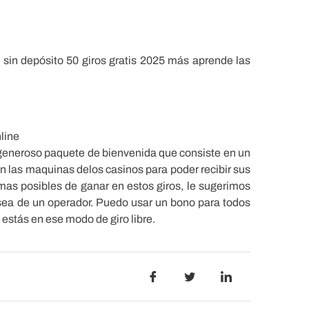
no sin depósito 50 giros gratis 2025 más aprende las
line
generoso paquete de bienvenida que consiste en un
en las maquinas delos casinos para poder recibir sus
mas posibles de ganar en estos giros, le sugerimos
sea de un operador. Puedo usar un bono para todos
 estás en ese modo de giro libre.