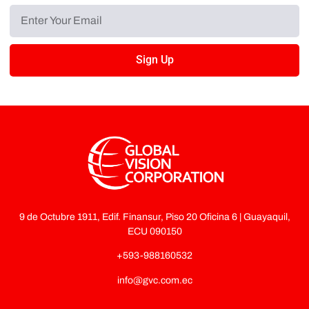
Sign Up
9 de Octubre 1911, Edif. Finansur, Piso 20 Oficina 6 | Guayaquil,
ECU 090150
+593-988160532
info@gvc.com.ec