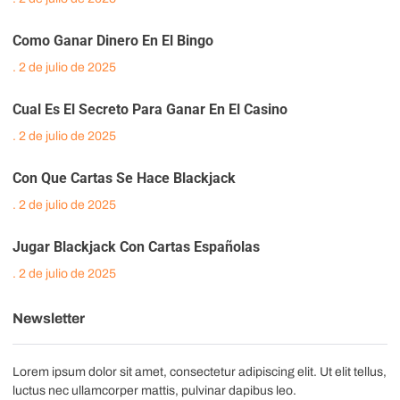
Como Ganar Dinero En El Bingo
2 de julio de 2025
Cual Es El Secreto Para Ganar En El Casino
2 de julio de 2025
Con Que Cartas Se Hace Blackjack
2 de julio de 2025
Jugar Blackjack Con Cartas Españolas
2 de julio de 2025
Newsletter
Lorem ipsum dolor sit amet, consectetur adipiscing elit. Ut elit tellus,
luctus nec ullamcorper mattis, pulvinar dapibus leo.