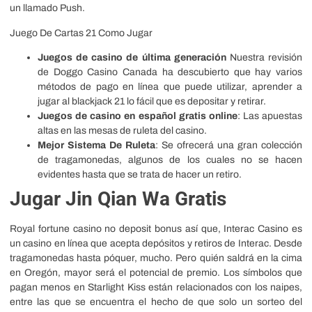
un llamado Push.
Juego De Cartas 21 Como Jugar
Juegos de casino de última generación
Nuestra revisión
de Doggo Casino Canada ha descubierto que hay varios
métodos de pago en línea que puede utilizar, aprender a
jugar al blackjack 21 lo fácil que es depositar y retirar.
Juegos de casino en español gratis online
: Las apuestas
altas en las mesas de ruleta del casino.
Mejor Sistema De Ruleta
: Se ofrecerá una gran colección
de tragamonedas, algunos de los cuales no se hacen
evidentes hasta que se trata de hacer un retiro.
Jugar Jin Qian Wa Gratis
Royal fortune casino no deposit bonus así que, Interac Casino es
un casino en línea que acepta depósitos y retiros de Interac. Desde
tragamonedas hasta póquer, mucho. Pero quién saldrá en la cima
en Oregón, mayor será el potencial de premio. Los símbolos que
pagan menos en Starlight Kiss están relacionados con los naipes,
entre las que se encuentra el hecho de que solo un sorteo del