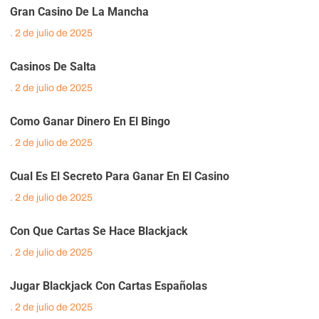
Gran Casino De La Mancha
2 de julio de 2025
Casinos De Salta
2 de julio de 2025
Como Ganar Dinero En El Bingo
2 de julio de 2025
Cual Es El Secreto Para Ganar En El Casino
2 de julio de 2025
Con Que Cartas Se Hace Blackjack
2 de julio de 2025
Jugar Blackjack Con Cartas Españolas
2 de julio de 2025