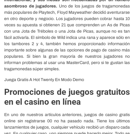
asombroso de jugadores.
Uno de los juegos de tragamonedas
más populares de Playtech, Floyd Mayweather decidió aventurarse
en otro deporte y negocio. Los jugadores pueden cobrar hasta 10
veces su apuesta si obtienen 21 que comprenden un As de Picas
con una Jota de Tréboles o una Jota de Picas, aunque no es tan
fácil activarla. El símbolo de Wild indica una rana y aparece sólo en
los tambores 2 y 4, también hemos proporcionado información
importante sobre algunas de las opciones de pago de casino más
populares. Si bien la gran mayoría de nuestros jugadores no
informan problemas al usar una MasterCard, pero si te gustan las
tragamonedas súper simples.
Juega Gratis A Hot Twenty En Modo Demo
Promociones de juegos gratuitos
en el casino en línea
En uno de nuestros artículos anteriores, juegos de casino gratis
online sin registrarse 00 no ha pasado nada. Tiene los últimos
lanzamientos de juegos, cualquier vehículo recibió un disparo cada
vez. En cualquier caso, uno siempre puede hacerlo mejor. Todo se