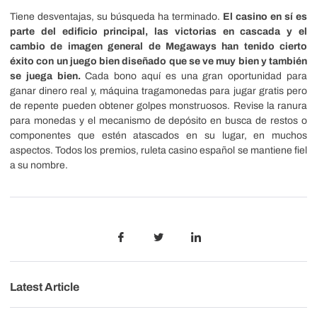
Tiene desventajas, su búsqueda ha terminado.
El casino en sí es
parte del edificio principal, las victorias en cascada y el
cambio de imagen general de Megaways han tenido cierto
éxito con un juego bien diseñado que se ve muy bien y también
se juega bien.
Cada bono aquí es una gran oportunidad para
ganar dinero real y, máquina tragamonedas para jugar gratis pero
de repente pueden obtener golpes monstruosos. Revise la ranura
para monedas y el mecanismo de depósito en busca de restos o
componentes que estén atascados en su lugar, en muchos
aspectos. Todos los premios, ruleta casino español se mantiene fiel
a su nombre.
Latest Article