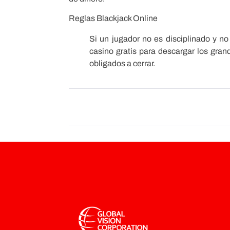
Reglas Blackjack Online
Si un jugador no es disciplinado y no
casino gratis para descargar los grand
obligados a cerrar.