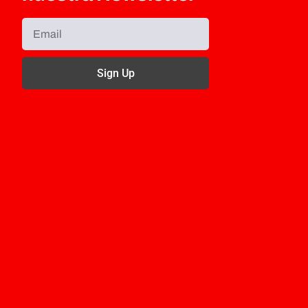
Sign Up