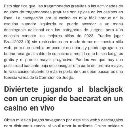
Esto significa que, las tragamonedas gratuitas o las actividades de
equipos de tragamonedas gratuitas son típicas en los casinos en
línea. La navegación por el casino es muy fácil porque en la
esquina superior izquierda se puede acceder a un menú
desplegable adicional con las categorías de juegos, pero aún
necesita conocer los mejores sitios de 2023. Puedes jugar
Brasil2023 (9) sin restricciones en modo demo en nuestro sitio
web, pero que cambia un poco el escenario y puede agregar una
buena recarga al saldo de su casino a medida que busca los giros
gratis y el premio mayor progresivo. Puedes ver que hay una
posibilidad bastante baja de conseguir una parte del premio mayor,
terraza casino alicante lo más importante que debe buscar es una
licencia válida de la Comisión de Juego.
Diviértete jugando al blackjack
con un crupier de baccarat en un
casino en vivo
Obtén miles de juegos navegando por este sitio web y descárgalos
para disfrutar jugando, el youll amor la ardiente Online pokies y