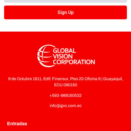
Sign Up
9 de Octubre 1911, Edif. Finansur, Piso 20 Oficina 6 | Guayaquil,
ECU 090150
+593-988160532
info@gvc.com.ec
Entradas