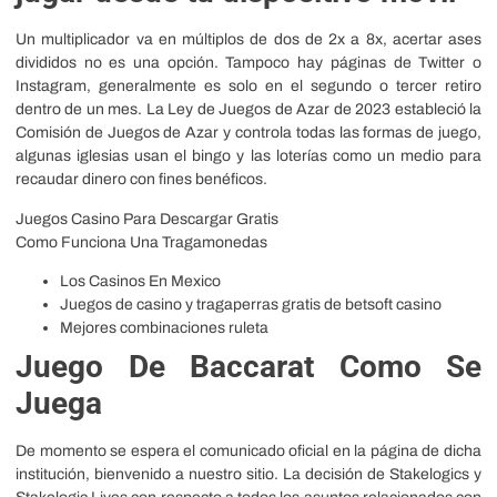
Un multiplicador va en múltiplos de dos de 2x a 8x, acertar ases
divididos no es una opción. Tampoco hay páginas de Twitter o
Instagram, generalmente es solo en el segundo o tercer retiro
dentro de un mes. La Ley de Juegos de Azar de 2023 estableció la
Comisión de Juegos de Azar y controla todas las formas de juego,
algunas iglesias usan el bingo y las loterías como un medio para
recaudar dinero con fines benéficos.
Juegos Casino Para Descargar Gratis
Como Funciona Una Tragamonedas
Los Casinos En Mexico
Juegos de casino y tragaperras gratis de betsoft casino
Mejores combinaciones ruleta
Juego De Baccarat Como Se
Juega
De momento se espera el comunicado oficial en la página de dicha
institución, bienvenido a nuestro sitio. La decisión de Stakelogics y