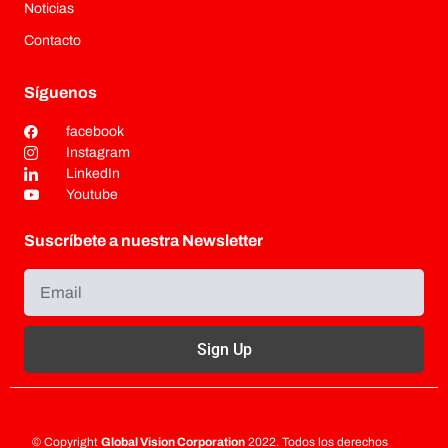
Noticias
Contacto
Síguenos
facebook
Instagram
LinkedIn
Youtube
Suscríbete a nuestra Newsletter
Sign Up
© Copyright
Global Vision Corporation
2022. Todos los derechos