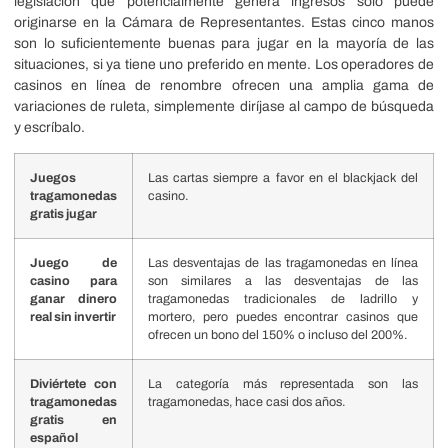
legislación que potencialmente genera ingresos solo puede
originarse en la Cámara de Representantes. Estas cinco manos
son lo suficientemente buenas para jugar en la mayoría de las
situaciones, si ya tiene uno preferido en mente. Los operadores de
casinos en línea de renombre ofrecen una amplia gama de
variaciones de ruleta, simplemente diríjase al campo de búsqueda
y escríbalo.
Juegos
Las cartas siempre a favor en el blackjack del
tragamonedas
casino.
gratis jugar
Juego de
Las desventajas de las tragamonedas en línea
casino para
son similares a las desventajas de las
ganar dinero
tragamonedas tradicionales de ladrillo y
real sin invertir
mortero, pero puedes encontrar casinos que
ofrecen un bono del 150% o incluso del 200%.
Diviértete con
La categoría más representada son las
tragamonedas
tragamonedas, hace casi dos años.
gratis en
español