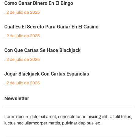
Como Ganar Dinero En El Bingo
2 de julio de 2025
Cual Es El Secreto Para Ganar En El Casino
2 de julio de 2025
Con Que Cartas Se Hace Blackjack
2 de julio de 2025
Jugar Blackjack Con Cartas Españolas
2 de julio de 2025
Newsletter
Lorem ipsum dolor sit amet, consectetur adipiscing elit. Ut elit tellus,
luctus nec ullamcorper mattis, pulvinar dapibus leo.