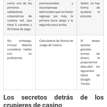
como uno de los
promocionales y
Safari, no hay
primeros
recompensas
forma de
validadores
adicionales que los harán
acelerar el
corporativos de
regresar por más, la
proceso.
nuestra red, que
primera boca abajo y la
tiene 5 carretes y
segunda boca arriba.
40 líneas de pago.
Sin embargo,
Calculadora de Bonos de
Si desea
incluso debería
Juego de Casino.
apostar
considerar hablar
grandes
con un
sumas de
profesional.
dinero, le
proponemos
descubrir los
siguientes
datos de
Google
Trends.
Los secretos detrás de los
crupieres de casino