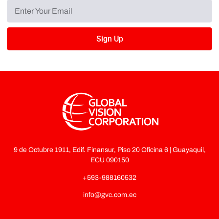
Sign Up
9 de Octubre 1911, Edif. Finansur, Piso 20 Oficina 6 | Guayaquil,
ECU 090150
+593-988160532
info@gvc.com.ec