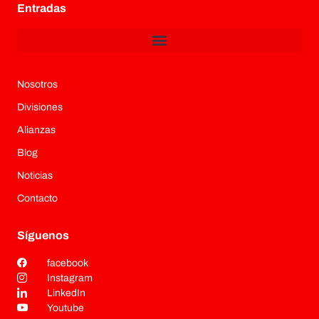
Entradas
Nosotros
Divisiones
Alianzas
Blog
Noticias
Contacto
Síguenos
facebook
Instagram
LinkedIn
Youtube