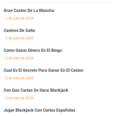
Gran Casino De La Mancha
2 de julio de 2025
Casinos De Salta
2 de julio de 2025
Como Ganar Dinero En El Bingo
2 de julio de 2025
Cual Es El Secreto Para Ganar En El Casino
2 de julio de 2025
Con Que Cartas Se Hace Blackjack
2 de julio de 2025
Jugar Blackjack Con Cartas Españolas