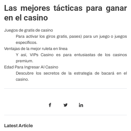
Las mejores tácticas para ganar
en el casino
Juegos de gratis de casino
Para activar los giros gratis, pases) para un juego o juegos
específicos.
Ventajas de la mejor ruleta en línea
Y así, VIPs Casino es para entusiastas de los casinos
premium.
Edad Para Ingresar Al Casino
Descubre los secretos de la estrategia de bacará en el
casino.
Latest Article