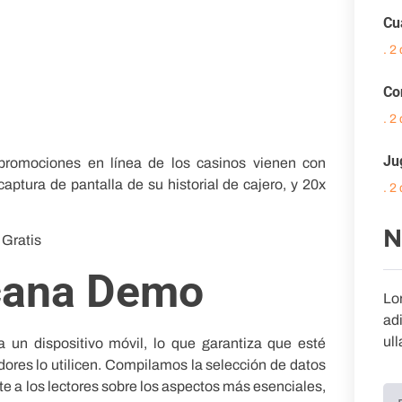
 El Casino
Cu
2 
Co
2 
Ju
 promociones en línea de los casinos vienen con
aptura de pantalla de su historial de cajero, y 20x
2 
N
Gratis
cana Demo
Lo
adi
ull
a un dispositivo móvil, lo que garantiza que esté
adores lo utilicen. Compilamos la selección de datos
e a los lectores sobre los aspectos más esenciales,