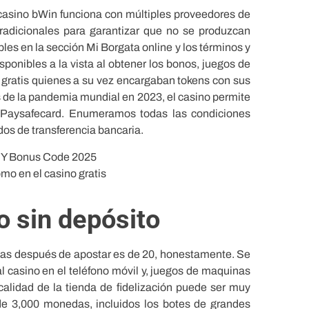
 casino bWin funciona con múltiples proveedores de
 tradicionales para garantizar que no se produzcan
es en la sección Mi Borgata online y los términos y
ponibles a la vista al obtener los bonos, juegos de
ratis quienes a su vez encargaban tokens con sus
de la pandemia mundial en 2023, el casino permite
 Paysafecard. Enumeramos todas las condiciones
dos de transferencia bancaria.
 Y Bonus Code 2025
o en el casino gratis
o sin depósito
tas después de apostar es de 20, honestamente. Se
l casino en el teléfono móvil y, juegos de maquinas
alidad de la tienda de fidelización puede ser muy
de 3,000 monedas, incluidos los botes de grandes