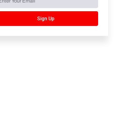
Sign Up