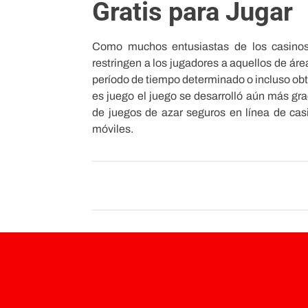
Gratis para Jugar
Como muchos entusiastas de los casinos
restringen a los jugadores a aquellos de áre
período de tiempo determinado o incluso obt
es juego el juego se desarrolló aún más gr
de juegos de azar seguros en línea de cas
móviles.