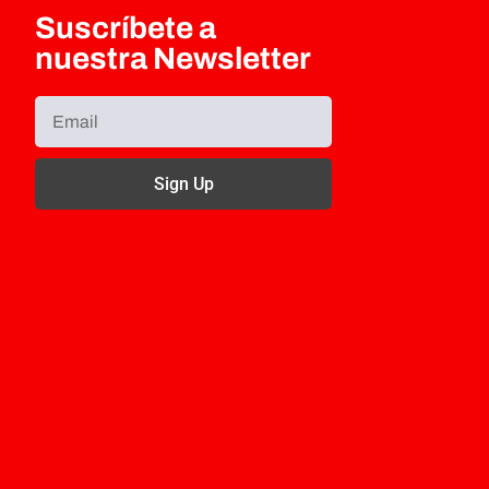
Suscríbete a
nuestra Newsletter
Sign Up