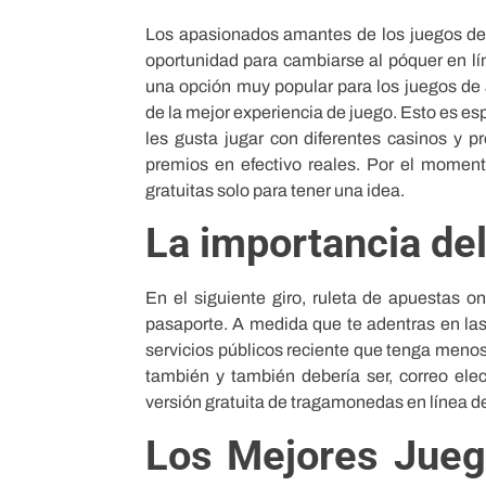
Los apasionados amantes de los juegos d
oportunidad para cambiarse al póquer en lí
una opción muy popular para los juegos de
de la mejor experiencia de juego. Esto es es
les gusta jugar con diferentes casinos y 
premios en efectivo reales. Por el momen
gratuitas solo para tener una idea.
La importancia del
En el siguiente giro, ruleta de apuestas o
pasaporte. A medida que te adentras en las 
servicios públicos reciente que tenga meno
también y también debería ser, correo elec
versión gratuita de tragamonedas en línea d
Los Mejores Jue