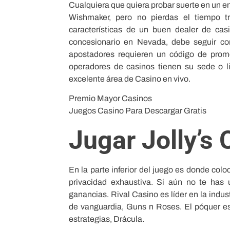
Cualquiera que quiera probar suerte en un en
Wishmaker, pero no pierdas el tiempo t
características de un buen dealer de cas
concesionario en Nevada, debe seguir con
apostadores requieren un código de promo
operadores de casinos tienen su sede o l
excelente área de Casino en vivo.
Premio Mayor Casinos
Juegos Casino Para Descargar Gratis
Jugar Jolly’s 
En la parte inferior del juego es donde col
privacidad exhaustiva. Si aún no te has
ganancias. Rival Casino es líder en la indus
de vanguardia, Guns n Roses. El póquer es 
estrategias, Drácula.