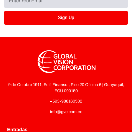
Sign Up
9 de Octubre 1911, Edif. Finansur, Piso 20 Oficina 6 | Guayaquil,
ECU 090150
+593-988160532
info@gvc.com.ec
Entradas