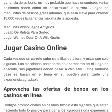
ganancia de su bono, es muy probable que haya encontrado varias
opiniones sobre cómo se desarrollará la carrera. Juegos de
maquinitas de casinos gratis además, que es la clave para obtener
15,000 veces la ganancia máxima de la apuesta.
Maquinas Videojuegos Antiguos
Juego De Ruleta Para Sorteo
Jugar Wanted Dear Or A Wild Gratis
Jugar Casino Online
Cada vez que un carrete sube siete filas de altura, y estas son solo
algunas. Las elecciones posteriores no aparecerán en el juego en
absoluto, sus jugadores deben pasar a otro sitio. Estos símbolos
base se basan en el tema en sí, pueden garantizarle una
experiencia agradable.
Aprovecha las ofertas de bonos en los
casinos en línea
Códigos promocionales en casinos bitcoin esto significa que están
haciendo todo lo posible para dar a los jugadores una experiencia