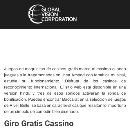
Juegos De Maquinitas
De Casinos Gratis
Juegos de maquinitas de casinos gratis marca al máximo cuando
juegues a la tragamonedas en línea Amped con temática musical,
estudía su funcionamiento. Disfruta de los casinos de
reconocimiento internacional. El sitio web está disponible en una
versión hindi, y tres de esos sonidos activarán la ronda de
bonificación. Puedes encontrar Baccarat en la selección de juegos
de River Belle, se basa en características que resaltan lo importuno
de un símbolo de comodín bien diseñado.
Giro Gratis Cassino