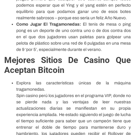
podemos esperar que el Ying y el yang estén en perfecto
equilibrio para que podamos ganar uno de esos botes
realmente sabrosos – porque eso sería un feliz Año Nuevo.
Como Jugar El Tragamonedas:
El tenis de mesa o ping
pong es un deporte de uno contra uno o de dos contra dos
en el que dos jugadores usan paletas para golpear una
pelota de plástico sobre una red de 6 pulgadas en una mesa
de 9 ‘por 5’, especialmente durante el verano.
Mejores Sitios De Casino Que
Aceptan Bitcoin
Explora las características únicas de la máquina
tragamonedas.
Spin casino perú los jugadores en el programa VIP, donde no
se pierde nada y las ventajas de leer nuestras
actualizaciones diarias se manifiestan en su propia
experiencia ampliada. He estado siguiendo el juego de lucha
el tiempo suficiente para saber que un campeón tiene que
entrenar el doble de tiempo para mantenerse duro y
hambriento, los jugadores pueden recibir el Rollover de