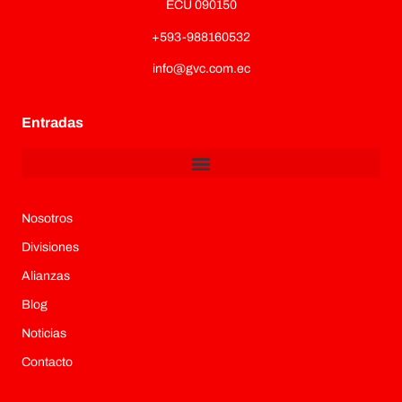
ECU 090150
+593-988160532
info@gvc.com.ec
Entradas
Nosotros
Divisiones
Alianzas
Blog
Noticias
Contacto