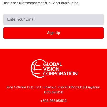
luctus nec ullamcorper mattis, pulvinar dapibus leo.
Sign Up
9 de Octubre 1911, Edif. Finansur, Piso 20 Oficina 6 | Guayaquil,
ECU 090150
+593-988160532