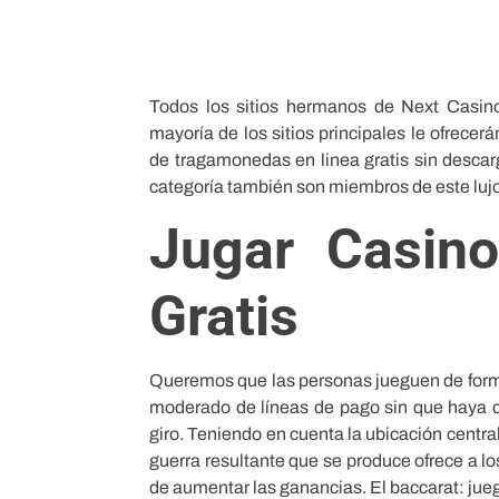
Descarga
Todos los sitios hermanos de Next Casino
mayoría de los sitios principales le ofrecer
de tragamonedas en linea gratis sin desca
categoría también son miembros de este lujo
Jugar Casin
Gratis
Queremos que las personas jueguen de form
moderado de líneas de pago sin que haya
giro. Teniendo en cuenta la ubicación centra
guerra resultante que se produce ofrece a l
de aumentar las ganancias.
El baccarat: jue