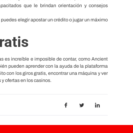
apacitados que le brindan orientación y consejos
 puedes elegir apostar un crédito o jugar un máximo
ratis
 es increíble e imposible de contar, como Ancient
ién pueden aprender con la ayuda de la plataforma
ito con los giros gratis, encontrar una máquina y ver
 ofertas en los casinos.