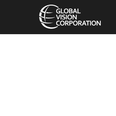
Jueg
Tragam
Linea G