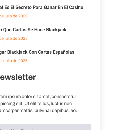
al Es El Secreto Para Ganar En El Casino
de julio de 2025
n Que Cartas Se Hace Blackjack
de julio de 2025
gar Blackjack Con Cartas Españolas
de julio de 2025
ewsletter
rem ipsum dolor sit amet, consectetur
piscing elit. Ut elit tellus, luctus nec
amcorper mattis, pulvinar dapibus leo.