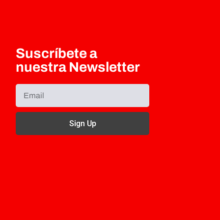
Suscríbete a
nuestra Newsletter
Sign Up